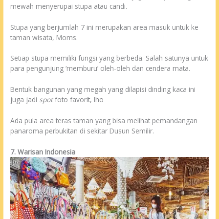
mewah menyerupai stupa atau candi.
Stupa yang berjumlah 7 ini merupakan area masuk untuk ke
taman wisata, Moms.
Setiap stupa memiliki fungsi yang berbeda. Salah satunya untuk
para pengunjung ‘memburu’ oleh-oleh dan cendera mata.
Bentuk bangunan yang megah yang dilapisi dinding kaca ini
juga jadi
spot
foto favorit, lho
Ada pula area teras taman yang bisa melihat pemandangan
panaroma perbukitan di sekitar Dusun Semilir.
7. Warisan Indonesia