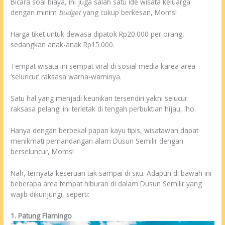
Bicara soal biaya, ini juga salah satu ide wisata keluarga
dengan minim
budget
yang cukup berkesan, Moms!
Harga tiket untuk dewasa dipatok Rp20.000 per orang,
sedangkan anak-anak Rp15.000.
Tempat wisata ini sempat viral di sosial media karea area
‘seluncur’ raksasa warna-warninya.
Satu hal yang menjadi keunikan tersendiri yakni selucur
raksasa pelangi ini terletak di tengah perbuktian hijau, lho.
Hanya dengan berbekal papan kayu tipis, wisatawan dapat
menikmati pemandangan alam Dusun Semilir dengan
berseluncur, Moms!
Nah, ternyata keseruan tak sampai di situ. Adapun di bawah ini
beberapa area tempat hiburan di dalam Dusun Semilir yang
wajib dikunjungi, seperti:
1. Patung Flamingo