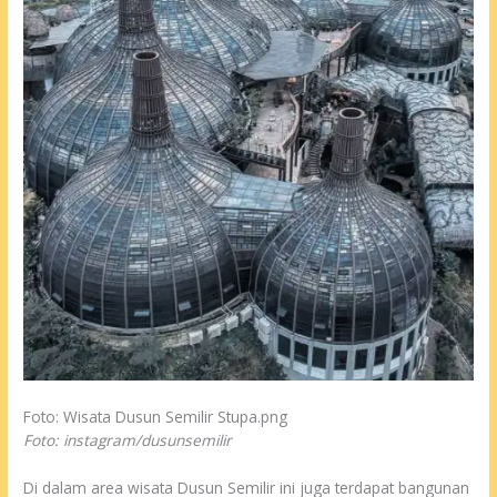
Foto: Wisata Dusun Semilir Stupa.png
Foto: instagram/dusunsemilir
Di dalam area wisata Dusun Semilir ini juga terdapat bangunan