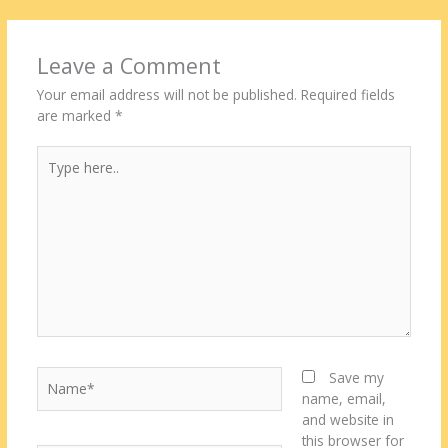
Leave a Comment
Your email address will not be published.
Required fields
are marked
*
Type
here..
Name*
Save my
name, email,
and website in
this browser for