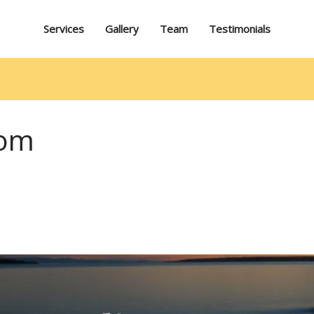
Services
Gallery
Team
Testimonials
com