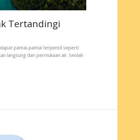
k Tertandingi
apat pantai-pantai terpencil seperti
an langsung dari permukaan air. Seolah