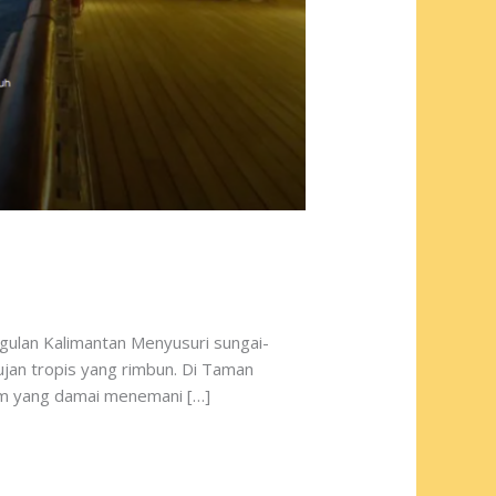
nggulan Kalimantan Menyusuri sungai-
ujan tropis yang rimbun. Di Taman
alam yang damai menemani […]