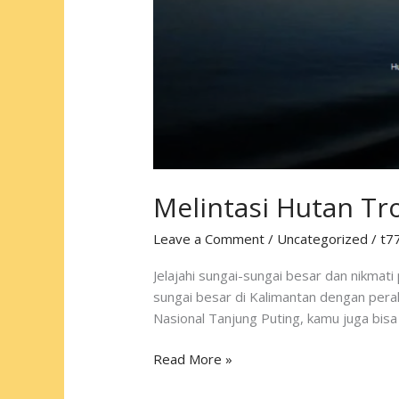
Melintasi Hutan Tr
Leave a Comment
/
Uncategorized
/
t7
Jelajahi sungai-sungai besar dan nikmat
sungai besar di Kalimantan dengan perah
Nasional Tanjung Puting, kamu juga bisa
Melintasi
Read More »
Hutan