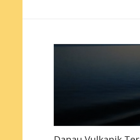
Tropis
yang
Luas
Kalimantan
Danau Vulkanik Ter