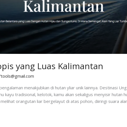
opis yang Luas Kalimantan
7tools@gmail.com
i pengalaman menakjubkan di hutan yliar unik lainnya. Destinasi U
u kayu tradisional, kelotok, kamu akan sekaligus menyisir hutan h
 melihat orangutan liar bergelayut di atas pohon, diiringi suara 