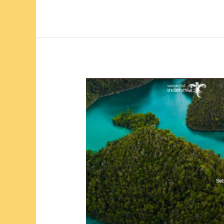
Alam
Bawah
Laut
dan
Budaya
Yang
Misteri