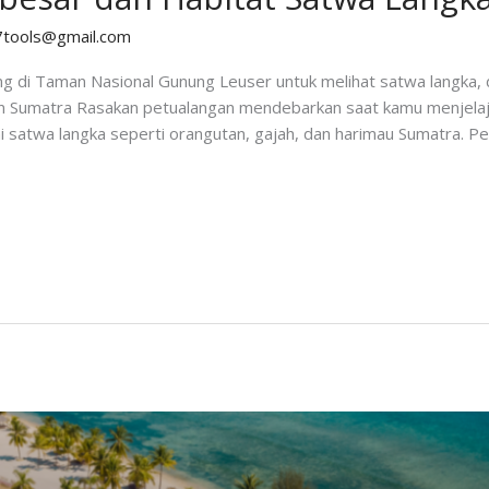
7tools@gmail.com
ang di Taman Nasional Gunung Leuser untuk melihat satwa langka,
n Sumatra Rasakan petualangan mendebarkan saat kamu menjelaj
ni satwa langka seperti orangutan, gajah, dan harimau Sumatra. P