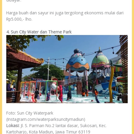
Harga buah dan sayur ini juga tergolong ekonomis mulai dari
Rp5.000,- lho.
4. Sun City Water dan Theme Park
Foto: Sun City Waterpark
(Instagram.com/waterparksuncitymadiun)
Lokasi:
Jl. S. Parman No.2 lantai dasar, Sukosari, Kec.
Kartoharjo, Kota Madiun, Jawa Timur 63119