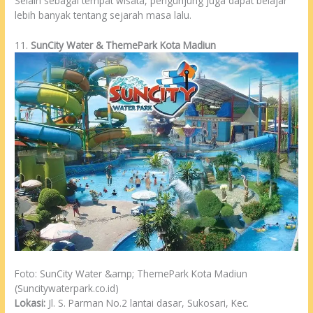
Selain sebagai tempat wisata, pengunjung juga dapat belajar
lebih banyak tentang sejarah masa lalu.
11.
SunCity Water & ThemePark Kota Madiun
Foto: SunCity Water &amp; ThemePark Kota Madiun
(Suncitywaterpark.co.id)
Lokasi:
Jl. S. Parman No.2 lantai dasar, Sukosari, Kec.