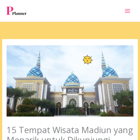
Skip
to
content
15 Tempat Wisata Madiun yang
Menarik untuk Dikunjungi