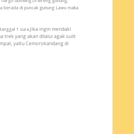
 hargo dumiling.Di lereng gunung,
ika berada di puncak gunung Lawu maka
Jika ingin mendaki
tanggal 1 sura.
a trek yang akan dilalui agak sulit
empat, yaitu Cemorokandang di