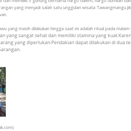
pl dan memiliki 3 gunung bernama hargo dalem, hargo dumilah dan
sarangan yang menjadi salah satu unggulan wisata Tawangmangu.J
wan.
 yang masih dilakukan hingga saat ini adalah ritual pada malam 
n yang sangat sehat dan memiliki stamina yang kuat.
Karen
rang yang diperlukan.
Pendakian dapat dilakukan di dua t
arangan.
uk.com)