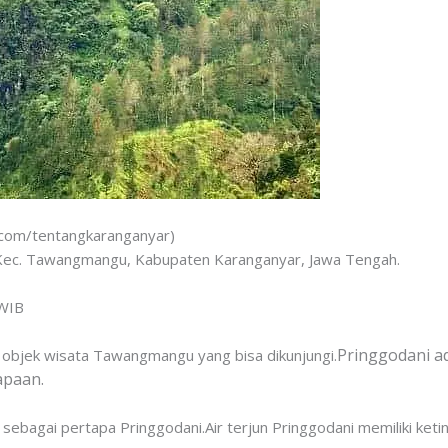
m.com/tentangkaranganyar)
Kec. Tawangmangu, Kabupaten Karanganyar, Jawa Tengah.
 WIB
Pringgodani a
u objek wisata Tawangmangu yang bisa dikunjungi.
apaan.
nal sebagai pertapa Pringgodani.Air terjun Pringgodani memiliki keti