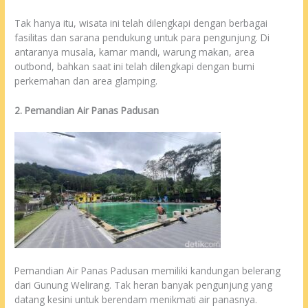
Tak hanya itu, wisata ini telah dilengkapi dengan berbagai
fasilitas dan sarana pendukung untuk para pengunjung. Di
antaranya musala, kamar mandi, warung makan, area
outbond, bahkan saat ini telah dilengkapi dengan bumi
perkemahan dan area glamping.
2. Pemandian Air Panas Padusan
Pemandian Air Panas Padusan memiliki kandungan belerang
dari Gunung Welirang. Tak heran banyak pengunjung yang
datang kesini untuk berendam menikmati air panasnya.