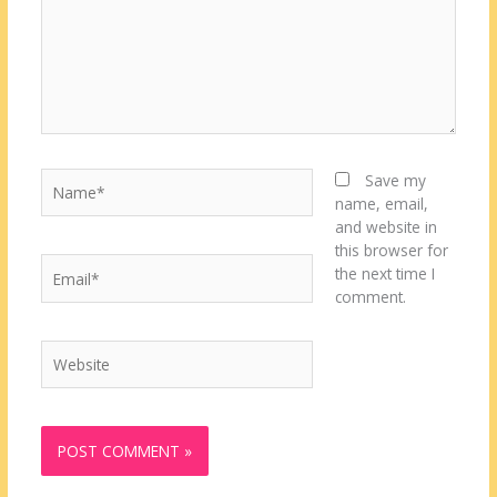
Name*
Save my
name, email,
and website in
this browser for
Email*
the next time I
comment.
Website