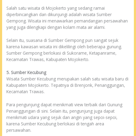
Salah satu wisata di Mojokerto yang sedang ramai
diperbincangkan dan dikunjungi adalah wisata Sumber
Gempong. Wisata ini menawarkan pemandangan persawahan
yang juga dilengkapi dengan kolam mata air alami.
Selain itu, suasana di Sumber Gempong pun sangat sejuk
karena kawasan wisata ini dikelilingi oleh beberapa gunung.
Sumber Gempong berlokasi di Sukorame, Ketapanrame,
Kecamatan Trawas, Kabupaten Mojokerto.
5. Sumber Kecubung
Wisata Sumber Kecubung merupakan salah satu wisata baru di
Kabupaten Mojokerto. Tepatnya di Brenjonk, Penanggungan,
Kecamatan Trawas.
Para pengunjung dapat menikmati view terbaik dari Gunung
Penanggungan di sini. Selain itu, pengunjung juga dapat
menikmati udara yang sejuk dan angin yang sepoi-sepoi,
karena Sumber Kecubung berlokasi di tengah area
persawahan.