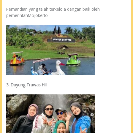
Pemandian yang telah terkelola dengan baik oleh
pemerintahMojokerto
3. Duyung Trawas Hill