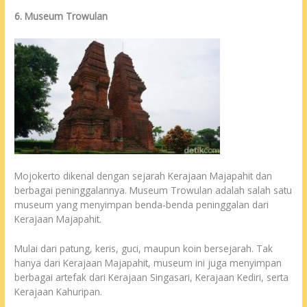
6. Museum Trowulan
Mojokerto dikenal dengan sejarah Kerajaan Majapahit dan
berbagai peninggalannya. Museum Trowulan adalah salah satu
museum yang menyimpan benda-benda peninggalan dari
Kerajaan Majapahit.
Mulai dari patung, keris, guci, maupun koin bersejarah. Tak
hanya dari Kerajaan Majapahit, museum ini juga menyimpan
berbagai artefak dari Kerajaan Singasari, Kerajaan Kediri, serta
Kerajaan Kahuripan.