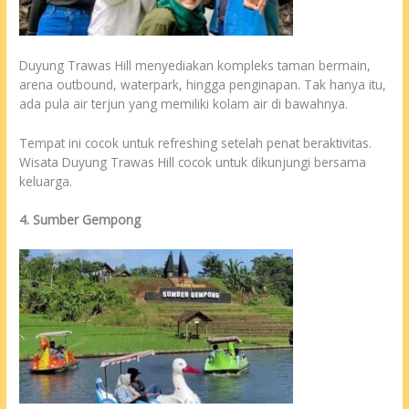
Duyung Trawas Hill menyediakan kompleks taman bermain,
arena outbound, waterpark, hingga penginapan. Tak hanya itu,
ada pula air terjun yang memiliki kolam air di bawahnya.
Tempat ini cocok untuk refreshing setelah penat beraktivitas.
Wisata Duyung Trawas Hill cocok untuk dikunjungi bersama
keluarga.
4. Sumber Gempong