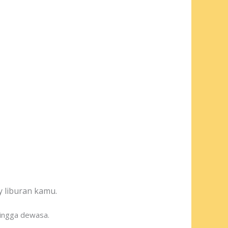
y liburan kamu.
hingga dewasa.