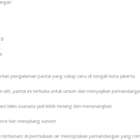
kungan
IB
g
a
kan pengalaman pantai yang cukup seru di tengah kota Jakarta.
elit, pantai ini terbuka untuk umum dan menyajikan pemandangan 
aut bikin suasana jadi lebih tenang dan menenangkan.
ore hari menjelang sunset.
ri terbenam di permukaan air menciptakan pemandangan yang rom