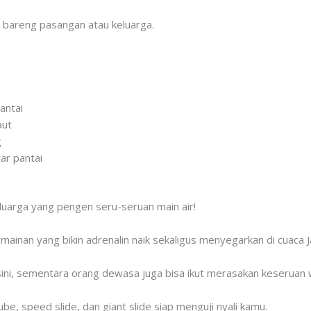
 bareng pasangan atau keluarga.
pantai
aut
g
ar pantai
luarga yang pengen seru-seruan main air!
ainan yang bikin adrenalin naik sekaligus menyegarkan di cuaca J
sini, sementara orang dewasa juga bisa ikut merasakan keserua
e, speed slide, dan giant slide siap menguji nyali kamu.