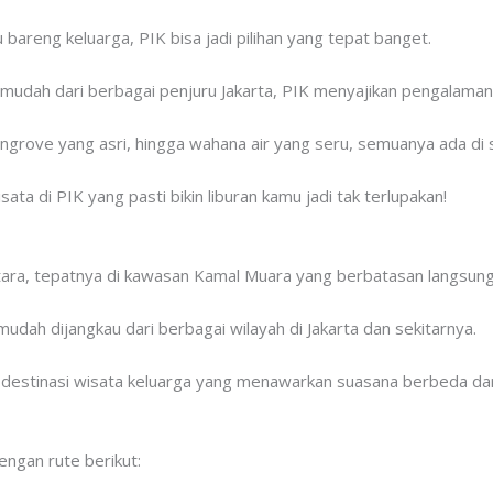
 bareng keluarga, PIK bisa jadi pilihan yang tepat banget.
 mudah dari berbagai penjuru Jakarta, PIK menyajikan pengalaman
ngrove yang asri, hingga wahana air yang seru, semuanya ada di s
sata di PIK yang pasti bikin liburan kamu jadi tak terlupakan!
Utara, tepatnya di kawasan Kamal Muara yang berbatasan langsung
dah dijangkau dari berbagai wilayah di Jakarta dan sekitarnya.
estinasi wisata keluarga yang menawarkan suasana berbeda dari 
ngan rute berikut: