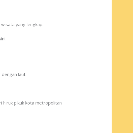
 wisata yang lengkap.
ini.
 dengan laut.
hiruk pikuk kota metropolitan.