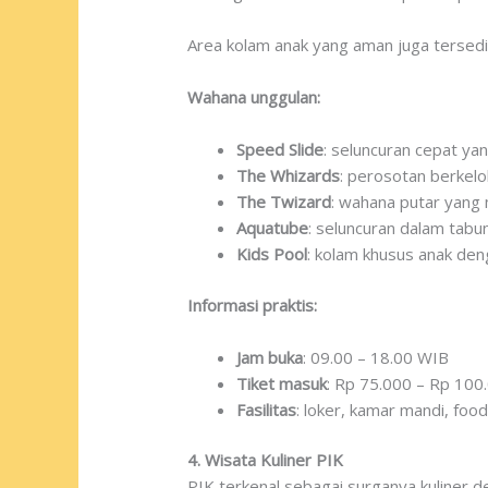
Area kolam anak yang aman juga tersedia
Wahana unggulan:
Speed Slide
: seluncuran cepat y
The Whizards
: perosotan berkel
The Twizard
: wahana putar yang
Aquatube
: seluncuran dalam tabu
Kids Pool
: kolam khusus anak de
Informasi praktis:
Jam buka
: 09.00 – 18.00 WIB
Tiket masuk
: Rp 75.000 – Rp 10
Fasilitas
: loker, kamar mandi, food
4. Wisata Kuliner PIK
PIK terkenal sebagai surganya kuliner d