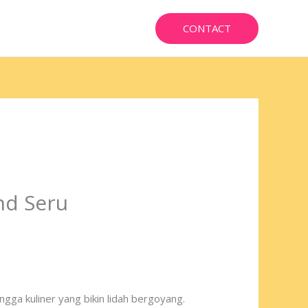
CONTACT
nd Seru
ngga kuliner yang bikin lidah bergoyang.