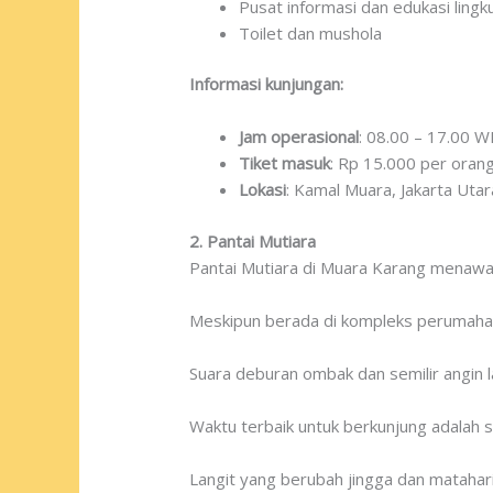
Pusat informasi dan edukasi ling
Toilet dan mushola
Informasi kunjungan:
Jam operasional
: 08.00 – 17.00 W
Tiket masuk
: Rp 15.000 per oran
Lokasi
: Kamal Muara, Jakarta Utar
2. Pantai Mutiara
Pantai Mutiara di Muara Karang menawar
Meskipun berada di kompleks perumahan 
Suara deburan ombak dan semilir angin l
Waktu terbaik untuk berkunjung adalah s
Langit yang berubah jingga dan mataha