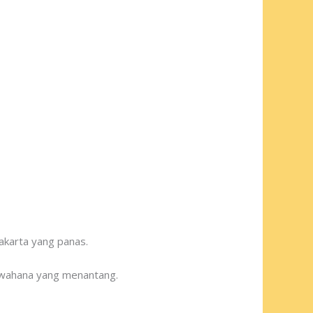
akarta yang panas.
n wahana yang menantang.