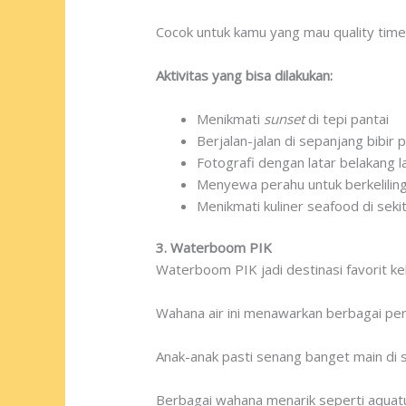
Cocok untuk kamu yang mau quality time
Aktivitas yang bisa dilakukan:
Menikmati
sunset
di tepi pantai
Berjalan-jalan di sepanjang bibir 
Fotografi dengan latar belakang l
Menyewa perahu untuk berkelilin
Menikmati kuliner seafood di sekit
3. Waterboom PIK
Waterboom PIK jadi destinasi favorit ke
Wahana air ini menawarkan berbagai perm
Anak-anak pasti senang banget main di 
Berbagai wahana menarik seperti aquatub