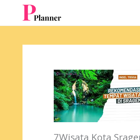
Skip
to
content
7Wisata Kota Srag