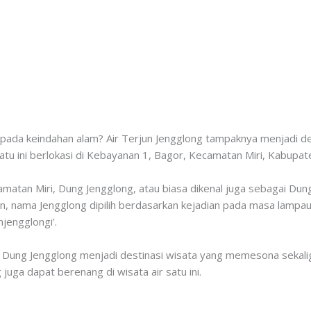
 pada keindahan alam? Air Terjun Jengglong tampaknya menjadi de
satu ini berlokasi di Kebayanan 1, Bagor, Kecamatan Miri, Kabupat
matan Miri, Dung Jengglong, atau biasa dikenal juga sebagai Dung 
non, nama Jengglong dipilih berdasarkan kejadian pada masa lamp
jengglongi’.
ir, Dung Jengglong menjadi destinasi wisata yang memesona sekal
ga dapat berenang di wisata air satu ini.