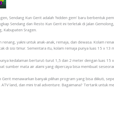
gen, Sendang Kun Gerit adalah ‘hidden gem’ baru berbentuk pema
gkap Sendang dan Resto Kun Gerit ini terletak di Jalan Gemolong,
g, Kabupaten Sragen.
lam renang, yakni untuk anak-anak, remaja, dan dewasa. Kolam ren
k di sisi timur. Sementara itu, kolam remaja punya luas 15 x 13 
punya kedalaman berturut-turut 1,5 dan 2 meter dengan luas 15 
apat sumber mata air alami yang dipercaya bisa membuat seseor
n Gerit menawarkan banyak pilihan program yang bisa diikuti, sep
 ATV land, dan mini trail adventure. Bagaimana? Tertarik untuk m