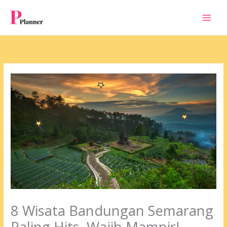
Skip
to
content
8 Wisata Bandungan Semarang
Paling Hits, Wajib Mampir!