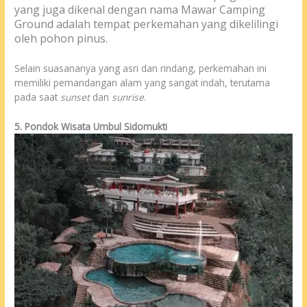
yang juga dikenal dengan nama Mawar Camping
Ground adalah tempat perkemahan yang dikelilingi
oleh pohon pinus.
Selain suasananya yang asri dan rindang, perkemahan ini
memiliki pemandangan alam yang sangat indah, terutama
pada saat
sunset
dan
sunrise
.
5. Pondok Wisata Umbul Sidomukti