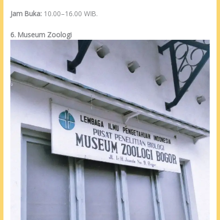
Jam Buka:
10.00–16.00 WIB.
6. Museum Zoologi