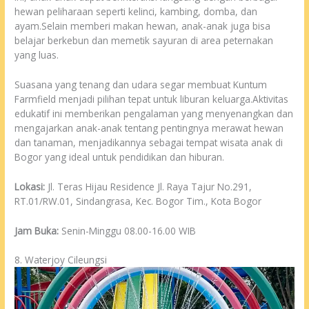
hewan peliharaan seperti kelinci, kambing, domba, dan
ayam.Selain memberi makan hewan, anak-anak juga bisa
belajar berkebun dan memetik sayuran di area peternakan
yang luas.
Suasana yang tenang dan udara segar membuat Kuntum
Farmfield menjadi pilihan tepat untuk liburan keluarga.Aktivitas
edukatif ini memberikan pengalaman yang menyenangkan dan
mengajarkan anak-anak tentang pentingnya merawat hewan
dan tanaman, menjadikannya sebagai tempat wisata anak di
Bogor yang ideal untuk pendidikan dan hiburan.
Lokasi:
Jl. Teras Hijau Residence Jl. Raya Tajur No.291,
RT.01/RW.01, Sindangrasa, Kec. Bogor Tim., Kota Bogor
Jam Buka:
Senin-Minggu 08.00-16.00 WIB
8. Waterjoy Cileungsi