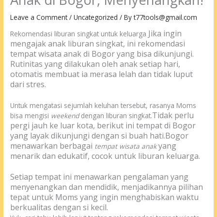
Leave a Comment
/
Uncategorized
/ By
t77tools@gmail.com
Jika ingin
Rekomendasi liburan singkat untuk keluarga
mengajak anak liburan singkat, ini rekomendasi
tempat wisata anak di Bogor yang bisa dikunjungi.
Rutinitas yang dilakukan oleh anak setiap hari,
otomatis membuat ia merasa lelah dan tidak luput
dari stres.
Untuk mengatasi sejumlah keluhan tersebut, rasanya Moms
Tidak perlu
bisa mengisi
weekend
dengan liburan singkat.
pergi jauh ke luar kota, berikut ini tempat di Bogor
yang layak dikunjungi dengan si buah hati.
Bogor
menawarkan berbagai
yang
tempat wisata anak
menarik dan edukatif, cocok untuk liburan keluarga.
Setiap tempat ini menawarkan pengalaman yang
menyenangkan dan mendidik, menjadikannya pilihan
tepat untuk Moms yang ingin menghabiskan waktu
berkualitas dengan si kecil.