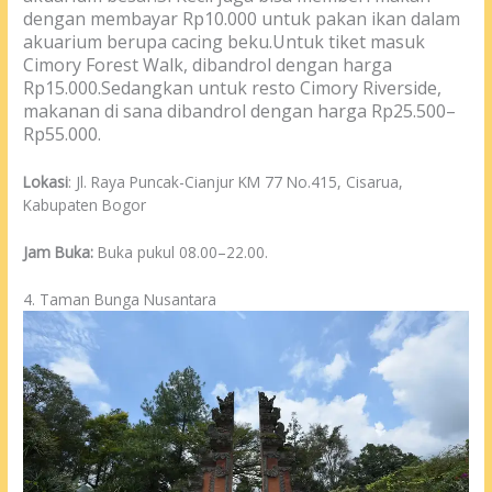
dengan membayar Rp10.000 untuk pakan ikan dalam
akuarium berupa cacing beku.
Untuk tiket masuk
Cimory Forest Walk, dibandrol dengan harga
Rp15.000.
Sedangkan untuk resto Cimory Riverside,
makanan di sana dibandrol dengan harga Rp25.500–
Rp55.000.
Lokasi
: Jl. Raya Puncak-Cianjur KM 77 No.415, Cisarua,
Kabupaten Bogor
Jam Buka:
Buka pukul 08.00–22.00.
4. Taman Bunga Nusantara