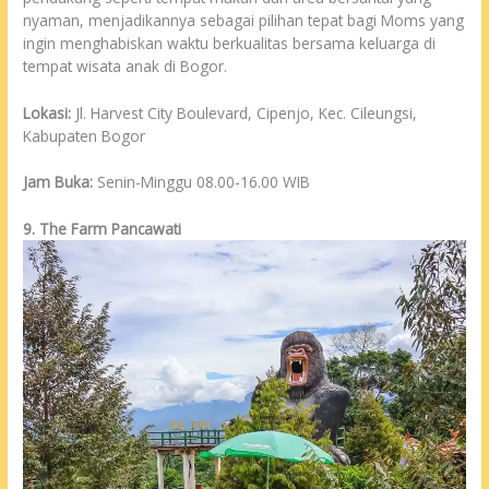
nyaman, menjadikannya sebagai pilihan tepat bagi Moms yang
ingin menghabiskan waktu berkualitas bersama keluarga di
tempat wisata anak di Bogor.
Lokasi:
Jl. Harvest City Boulevard, Cipenjo, Kec. Cileungsi,
Kabupaten Bogor
Jam Buka:
Senin-Minggu 08.00-16.00 WIB
9. The Farm Pancawati