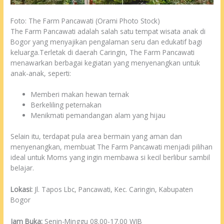
Foto: The Farm Pancawati (Orami Photo Stock)
The Farm Pancawati adalah salah satu tempat wisata anak di
Bogor yang menyajikan pengalaman seru dan edukatif bagi
keluarga.Terletak di daerah Caringin, The Farm Pancawati
menawarkan berbagai kegiatan yang menyenangkan untuk
anak-anak, seperti:
Memberi makan hewan ternak
Berkeliling peternakan
Menikmati pemandangan alam yang hijau
Selain itu, terdapat pula area bermain yang aman dan
menyenangkan, membuat The Farm Pancawati menjadi pilihan
ideal untuk Moms yang ingin membawa si kecil berlibur sambil
belajar.
Lokasi:
Jl. Tapos Lbc, Pancawati, Kec. Caringin, Kabupaten
Bogor
Jam Buka:
Senin-Minggu 08.00-17.00 WIB