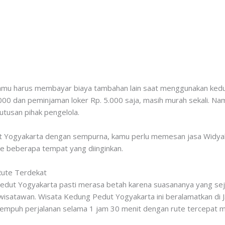
mu harus membayar biaya tambahan lain saat menggunakan kedua f
0 dan peminjaman loker Rp. 5.000 saja, masih murah sekali. Nam
utusan pihak pengelola.
t Yogyakarta dengan sempurna, kamu perlu memesan jasa Widyalok
 ke beberapa tempat yang diinginkan.
Rute Terdekat
edut Yogyakarta pasti merasa betah karena suasananya yang sejuk
satawan. Wisata Kedung Pedut Yogyakarta ini beralamatkan di J
empuh perjalanan selama 1 jam 30 menit dengan rute tercepat mela