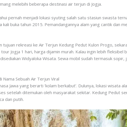
ng melebihi beberapa destinasi air terjun di Jogja.
hui pernah menjadi lokasi syuting salah satu stasiun swasta ter
 kali buka tahun 2015. Pemandangannya alam yang cantik dan me
 tujuan rekreasi ke Air Terjun Kedung Pedut Kulon Progo, sekara
ur Jogja 1 hari, harga dijamin murah. Kalau ingin lebih fleksibe
sediakan Widyaloka Wisata. Sewa mobil sudah termasuk sopir, j
i Nama Sebuah Air Terjun Viral
asa Jawa yang berarti ‘kolam berkabut’. Dulunya, lokasi wisata ala
s setelah ditemukan oleh masyarakat sekitar. Kedung Pedut seri
ca dan putih.