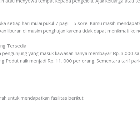
 izin atau menyewa tempat kepada pengelola. Ajak keluarga atau 
a setiap hari mulai pukul 7 pagi – 5 sore. Kamu masih mendapatk
kan liburan di musim penghujan karena tidak dapat menikmati kein
ang Tersedia
ara pengunjung yang masuk kawasan hanya membayar Rp. 3.000 saj
 Pedut naik menjadi Rp. 11. 000 per orang. Sementara tarif parki
h untuk mendapatkan fasilitas berikut: