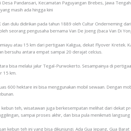
i Desa Pandansari, Kecamatan Paguyangan Brebes, Jawa Tengah.
 yang masih ada hingga kini
IX dan dulu didirikan pada tahun 1889 oleh Cultur Onderneming dar
la oleh seorang pengusaha bernama Van De Joeng (baca Van Di Yon
miayu atau 15 km dari pertigaan Kaligua, dekat Flyover Kretek. Ka
n bersuhu antara empat sampai 20 derajat celcius.
tara bisa melalui jalur Tegal-Purwokerto. Sesampainya di pertigaa
r 15 km.
s 600 hektare ini bisa menggunakan mobil sewaan. Dengan mobil
ebunan.
 kebun teh, wisatawan juga berkesempatan melihat dari dekat pr
ggilingan, sampai proses akhir, dan bisa pula menikmati langsun
an kebun teh ini yang bisa dikunjungi. Ada Gua Jepang, Gua Barat 