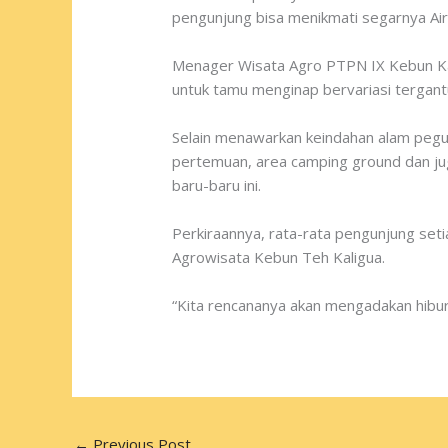
pengunjung bisa menikmati segarnya Air 
Menager Wisata Agro PTPN IX Kebun Kali
untuk tamu menginap bervariasi tergantu
Selain menawarkan keindahan alam pegu
pertemuan, area camping ground dan jug
baru-baru ini.
Perkiraannya, rata-rata pengunjung set
Agrowisata Kebun Teh Kaligua.
“Kita rencananya akan mengadakan hibura
←
Previous Post