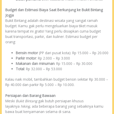
Budget dan Estimasi Biaya Saat Berkunjung ke Bukit Bintang
Jogja
Bukit Bintang adalah destinasi wisata yang sangat ramah
budget. Kamu gak perlu mengeluarkan biaya tiket masuk
karena tempat ini gratis! Yang perlu disiapkan cuma budget
buat transportasi, parkir, dan kuliner. Estimasi budget per
orang:
Bensin motor
(PP dari pusat kota): Rp 15.000 – Rp 20.000
Parkir motor
: Rp 2.000 – Rp 3.000
Makanan dan minuman
: Rp 15.000 – Rp 30.000
Total
: Rp 32.000 – Rp 53.000
Kalau naik mobil, tambahkan budget bensin sekitar Rp 30.000 –
Rp 40.000 dan parkir Rp 5.000 – Rp 10.000.
Persiapan dan Barang Bawaan
Meski
Bukit Bintang
gak butuh persiapan khusus
layaknya
hiking
, ada beberapa barang yang sebaiknya kamu
bawa buat kenyamanan selama di sana.