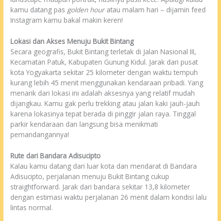
kamu datang pas
golden hour
atau malam hari – dijamin feed
Instagram kamu bakal makin keren!
Lokasi dan Akses Menuju Bukit Bintang
Secara geografis, Bukit Bintang terletak di Jalan Nasional III,
Kecamatan Patuk, Kabupaten Gunung Kidul. Jarak dari pusat
kota Yogyakarta sekitar 25 kilometer dengan waktu tempuh
kurang lebih 45 menit menggunakan kendaraan pribadi. Yang
menarik dari lokasi ini adalah aksesnya yang relatif mudah
dijangkau. Kamu gak perlu trekking atau jalan kaki jauh-jauh
karena lokasinya tepat berada di pinggir jalan raya. Tinggal
parkir kendaraan dan langsung bisa menikmati
pemandangannya!
Rute dari Bandara Adisucipto
Kalau kamu datang dari luar kota dan mendarat di Bandara
Adisucipto, perjalanan menuju Bukit Bintang cukup
straightforward. Jarak dari bandara sekitar 13,8 kilometer
dengan estimasi waktu perjalanan 26 menit dalam kondisi lalu
lintas normal.