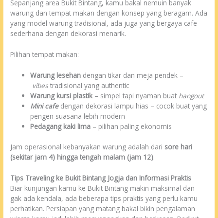
Sepanjang area Bukit Bintang, kamu bakal nemuin banyak
warung dan tempat makan dengan konsep yang beragam. Ada
yang model warung tradisional, ada juga yang bergaya cafe
sederhana dengan dekorasi menarik.
Pilihan tempat makan:
Warung lesehan
dengan tikar dan meja pendek –
vibes
tradisional yang authentic
Warung kursi plastik
– simpel tapi nyaman buat
hangout
Mini cafe
dengan dekorasi lampu hias – cocok buat yang
pengen suasana lebih modern
Pedagang kaki lima
– pilihan paling ekonomis
Jam operasional kebanyakan warung adalah dari
sore hari
(sekitar jam 4) hingga tengah malam (jam 12)
.
Tips Traveling ke Bukit Bintang Jogja dan Informasi Praktis
Biar kunjungan kamu ke Bukit Bintang makin maksimal dan
gak ada kendala, ada beberapa tips praktis yang perlu kamu
perhatikan. Persiapan yang matang bakal bikin pengalaman