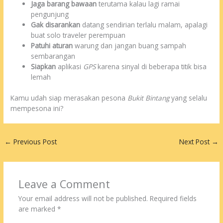
Jaga barang bawaan
terutama kalau lagi ramai
pengunjung
Gak disarankan
datang sendirian terlalu malam, apalagi
buat solo traveler perempuan
Patuhi aturan
warung dan jangan buang sampah
sembarangan
Siapkan
aplikasi
GPS
karena sinyal di beberapa titik bisa
lemah
Kamu udah siap merasakan pesona
Bukit Bintang
yang selalu
mempesona ini?
←
Previous Post
Next Post
→
Leave a Comment
Your email address will not be published.
Required fields
are marked
*