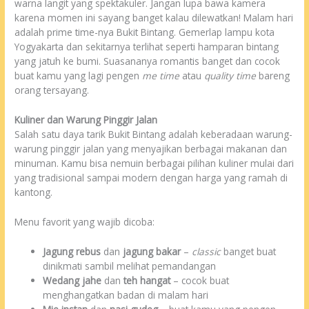
warna langit yang spektakuler. Jangan lupa bawa kamera
karena momen ini sayang banget kalau dilewatkan! Malam hari
adalah prime time-nya Bukit Bintang. Gemerlap lampu kota
Yogyakarta dan sekitarnya terlihat seperti hamparan bintang
yang jatuh ke bumi. Suasananya romantis banget dan cocok
buat kamu yang lagi pengen
me time
atau
quality time
bareng
orang tersayang.
Kuliner dan Warung Pinggir Jalan
Salah satu daya tarik Bukit Bintang adalah keberadaan warung-
warung pinggir jalan yang menyajikan berbagai makanan dan
minuman. Kamu bisa nemuin berbagai pilihan kuliner mulai dari
yang tradisional sampai modern dengan harga yang ramah di
kantong.
Menu favorit yang wajib dicoba:
Jagung rebus
dan
jagung bakar
–
classic
banget buat
dinikmati sambil melihat pemandangan
Wedang jahe
dan
teh hangat
– cocok buat
menghangatkan badan di malam hari