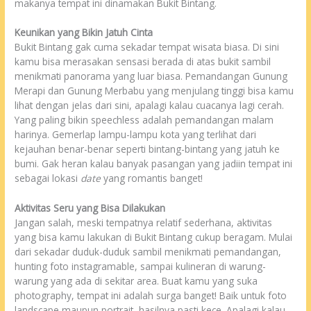
makanya tempat ini dinamakan Bukit Bintang.
Keunikan yang Bikin Jatuh Cinta
Bukit Bintang gak cuma sekadar tempat wisata biasa. Di sini
kamu bisa merasakan sensasi berada di atas bukit sambil
menikmati panorama yang luar biasa. Pemandangan Gunung
Merapi dan Gunung Merbabu yang menjulang tinggi bisa kamu
lihat dengan jelas dari sini, apalagi kalau cuacanya lagi cerah.
Yang paling bikin speechless adalah pemandangan malam
harinya. Gemerlap lampu-lampu kota yang terlihat dari
kejauhan benar-benar seperti bintang-bintang yang jatuh ke
bumi. Gak heran kalau banyak pasangan yang jadiin tempat ini
sebagai lokasi
date
yang romantis banget!
Aktivitas Seru yang Bisa Dilakukan
Jangan salah, meski tempatnya relatif sederhana, aktivitas
yang bisa kamu lakukan di Bukit Bintang cukup beragam. Mulai
dari sekadar duduk-duduk sambil menikmati pemandangan,
hunting foto instagramable, sampai kulineran di warung-
warung yang ada di sekitar area. Buat kamu yang suka
photography, tempat ini adalah surga banget! Baik untuk foto
landscape maupun portrait, hasilnya pasti kece. Apalagi kalau