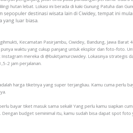
lilingi hutan lebat. Lokasi ini berada di kaki Gunung Patuha dan 
sepopuler destinasi wisata lain di Ciwidey, tempat ini mul
 yang luar biasa.
ugihmukti, Kecamatan Pasirjambu, Ciwidey, Bandung, Jawa Barat 40
 punya waktu yang cukup panjang untuk eksplor dan foto-foto. Untu
nstagram mereka di @bukitjamurciwidey. Lokasinya strategis da
,5-2 jam perjalanan.
 adalah harga tiketnya yang super terjangkau. Kamu cuma perlu b
ya.
erlu bayar tiket masuk sama sekali! Yang perlu kamu siapkan cum
 Dengan budget seminimal itu, kamu sudah bisa dapat spot foto 