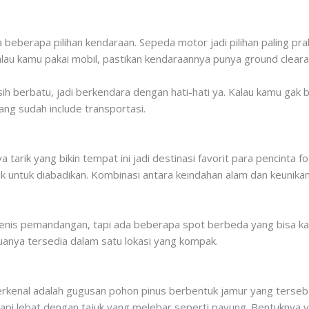
beberapa pilihan kendaraan. Sepeda motor jadi pilihan paling prak
alau kamu pakai mobil, pastikan kendaraannya punya ground clear
sih berbatu, jadi berkendara dengan hati-hati ya. Kalau kamu gak
yang sudah include transportasi.
tarik yang bikin tempat ini jadi destinasi favorit para pencinta f
untuk diabadikan. Kombinasi antara keindahan alam dan keunika
enis pemandangan, tapi ada beberapa spot berbeda yang bisa ka
nya tersedia dalam satu lokasi yang kompak.
terkenal adalah gugusan pohon pinus berbentuk jamur yang terseba
api lebat dengan tajuk yang melebar seperti payung. Bentuknya 