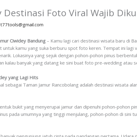
 Destinasi Foto Viral Wajib Dik
y
t77tools@gmail.com
Jamur Ciwidey Bandung
– Kamu lagi cari destinasi wisata baru di
epat untuk kamu yang suka berburu spot foto keren. Tempat ini lag
arik. Lokasinya yang sejuk dengan pohon-pohon pinus berbentuk ja
an kalau banyak yang datang ke sini buat foto pre-wedding atau se
dey yang Lagi Hits
nal sebagai Taman Jamur Rancobolang adalah destinasi wisata ala
ntuk bukit yang menyerupai jamur dan dipenuhi pohon-pohon pi
inus pada umumnya yang tinggi menjulang, pohon-pohon di sini t
anyak pengunjung jatuh cinta pada pandangan pertama. Udara di s