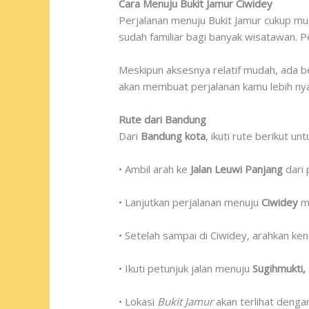
Cara Menuju Bukit Jamur Ciwidey
Perjalanan menuju Bukit Jamur cukup mu
sudah familiar bagi banyak wisatawan. 
Meskipun aksesnya relatif mudah, ada be
akan membuat perjalanan kamu lebih ny
Rute dari Bandung
Dari
Bandung kota
, ikuti rute berikut u
• Ambil arah ke
Jalan Leuwi Panjang
dari 
• Lanjutkan perjalanan menuju
Ciwidey
me
• Setelah sampai di Ciwidey, arahkan ke
• Ikuti petunjuk jalan menuju
Sugihmukti,
• Lokasi
Bukit Jamur
akan terlihat denga