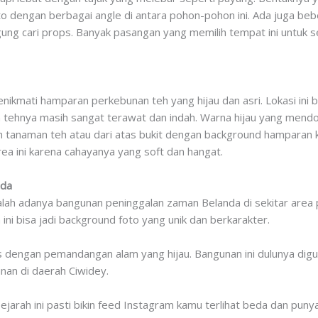
o dengan berbagai angle di antara pohon-pohon ini. Ada juga beb
ngung cari props. Banyak pasangan yang memilih tempat ini untuk 
menikmati hamparan perkebunan teh yang hijau dan asri. Lokasi i
 tehnya masih sangat terawat dan indah. Warna hijau yang mendomi
ah tanaman teh atau dari atas bukit dengan background hamparan k
area ini karena cahayanya yang soft dan hangat.
nda
dalah adanya bangunan peninggalan zaman Belanda di sekitar are
ini bisa jadi background foto yang unik dan berkarakter.
ras dengan pemandangan alam yang hijau. Bangunan ini dulunya di
unan di daerah Ciwidey.
rah ini pasti bikin feed Instagram kamu terlihat beda dan punya 