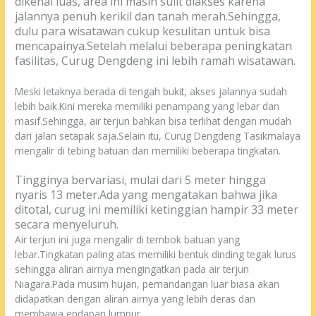
dikenal luas, area ini masih sulit diakses karena
jalannya penuh kerikil dan tanah merah.
Sehingga,
dulu para wisatawan cukup kesulitan untuk bisa
mencapainya.
Setelah melalui beberapa peningkatan
fasilitas, Curug Dengdeng ini lebih
ramah wisatawan
.
Meski letaknya berada di tengah bukit, akses jalannya sudah
lebih baik.Kini mereka memiliki penampang yang lebar dan
masif.Sehingga, air terjun bahkan bisa terlihat dengan mudah
dari jalan setapak saja.Selain itu, Curug Dengdeng Tasikmalaya
mengalir di tebing batuan dan memiliki beberapa tingkatan.
Tingginya bervariasi, mulai dari 5 meter hingga
nyaris 13 meter.
Ada yang mengatakan bahwa jika
ditotal, curug ini memiliki ketinggian hampir 33 meter
secara menyeluruh.
Air terjun ini juga mengalir di tembok batuan yang
lebar.Tingkatan paling atas memiliki bentuk dinding tegak lurus
sehingga aliran airnya mengingatkan pada air terjun
Niagara.Pada musim hujan, pemandangan luar biasa akan
didapatkan dengan aliran airnya yang lebih deras dan
membawa endapan lumpur.