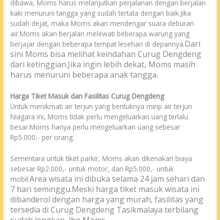
dibawa, Moms harus melanjutkan perjalanan dengan berjalan
kaki menuruni tangga yang sudah tertata dengan baik.Jika
sudah dejat, maka Moms akan mendengar suara deburan
air.Moms akan berjalan melewati beberapa warung yang
Dari
berjajar dengan beberapa tempat lesehan di depannya.
sini Moms bisa melihat keindahan Curug Dengdeng
dari ketinggian.
Jika ingin lebih dekat, Moms masih
harus menuruni beberapa anak tangga.
Harga Tiket Masuk dan Fasilitas Curug Dengdeng
Untuk menikmati air terjun yang bentuknya mirip air terjun
Niagara ini, Moms tidak perlu mengeluarkan uang terlalu
besar.Moms hanya perlu mengeluarkan uang sebesar
Rp5.000,- per orang.
Sementara untuk tiket parkir, Moms akan dikenakan biaya
sebesar Rp2.000,- untuk motor, dan Rp5.000,- untuk
Area wisata ini dibuka selama 24 jam sehari dan
mobil.
7 hari seminggu.
Meski harga tiket masuk wisata ini
dibanderol dengan harga yang murah, fasilitas yang
tersedia di Curug Dengdeng Tasikmalaya terbilang
sudah lengkap, lho Moms.