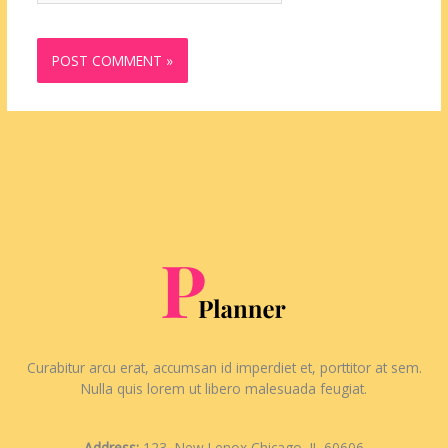
Curabitur arcu erat, accumsan id imperdiet et, porttitor at sem.
Nulla quis lorem ut libero malesuada feugiat.
Address:
123, New Lenox Chicago, IL 60606