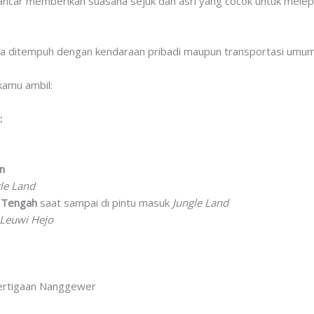
ncar memberikan suasana sejuk dan asri yang cocok untuk melepas 
sa ditempuh dengan kendaraan pribadi maupun transportasi umum
kamu ambil:
:
an
le Land
 Tengah
saat sampai di pintu masuk
Jungle Land
Leuwi Hejo
Pertigaan Nanggewer