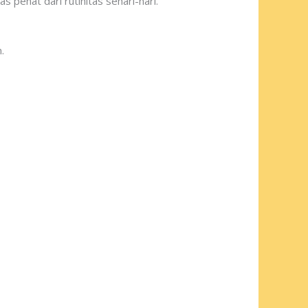
penat dari rutinitas sehari-hari.
.