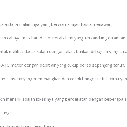
dalah kolam alaminya yang berwarna hijau tosca menawan.
tulan cahaya matahari dan mineral alami yang terkandung dalam air.
tuk melihat dasar kolam dengan jelas, bahkan di bagian yang cuk
ar 10-15 meter dengan debit air yang cukup deras sepanjang tahun.
kan suasana yang menenangkan dan cocok banget untuk kamu yang b
kin menarik adalah lokasinya yang berdekatan dengan beberapa air
jungi:
ama dengan kolam hijau tosca