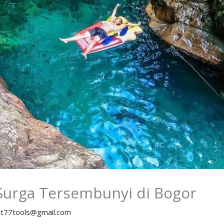
Surga Tersembunyi di Bogor
y
t77tools@gmail.com