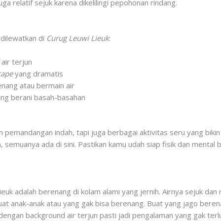
ga relatif sejuk karena dikelilingi pepohonan rindang.
dilewatkan di
Curug Leuwi Lieuk
:
air terjun
cape
yang dramatis
nang atau bermain air
ng berani basah-basahan
pemandangan indah, tapi juga berbagai aktivitas seru yang bikin
, semuanya ada di sini. Pastikan kamu udah siap fisik dan mental
Lieuk adalah berenang di kolam alami yang jernih. Airnya sejuk da
uat anak-anak atau yang gak bisa berenang. Buat yang jago berena
dengan background air terjun pasti jadi pengalaman yang gak terl