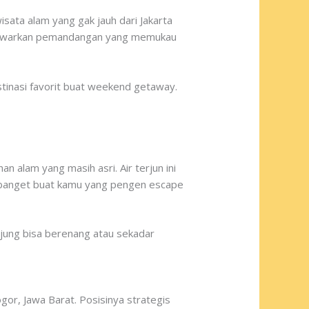
wisata alam yang gak jauh dari Jakarta
 menawarkan pemandangan yang memukau
stinasi favorit buat weekend getaway.
alam yang masih asri. Air terjun ini
k banget buat kamu yang pengen escape
njung bisa berenang atau sekadar
r, Jawa Barat. Posisinya strategis