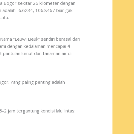
ta Bogor sekitar 26 kilometer dengan
 adalah -6.6234, 106.8467 biar gak
sata.
. Nama “Leuwi Lieuk” sendiri berasal dari
alami dengan kedalaman mencapai
4
at pantulan lumut dan tanaman air di
gor. Yang paling penting adalah
-2 jam tergantung kondisi lalu lintas: