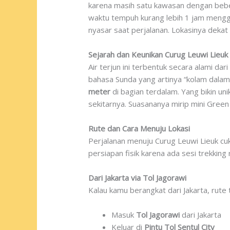
karena masih satu kawasan dengan bebera
waktu tempuh kurang lebih 1 jam mengg
nyasar saat perjalanan. Lokasinya dekat
Sejarah dan Keunikan Curug Leuwi Lieuk
Air terjun ini terbentuk secara alami dar
bahasa Sunda yang artinya “kolam dala
meter
di bagian terdalam. Yang bikin uni
sekitarnya. Suasananya mirip mini Gree
Rute dan Cara Menuju Lokasi
Perjalanan menuju Curug Leuwi Lieuk cuk
persiapan fisik karena ada sesi trekking 
Dari Jakarta via Tol Jagorawi
Kalau kamu berangkat dari Jakarta, rute 
Masuk
Tol Jagorawi
dari Jakarta
Keluar di
Pintu Tol Sentul City