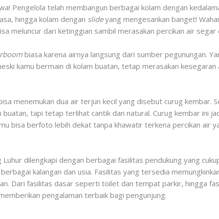
ewa! Pengelola telah membangun berbagai kolam dengan kedalaman
wasa, hingga kolam dengan
slide
yang mengesankan banget! Wahana 
a meluncur dari ketinggian sambil merasakan percikan air segar d
erboom
biasa karena airnya langsung dari sumber pegunungan. Yang
i meski kamu bermain di kolam buatan, tetap merasakan kesegaran 
 bisa menemukan dua air terjun kecil yang disebut curug kembar. Se
buatan, tapi tetap terlihat cantik dan natural. Curug kembar ini j
mu bisa berfoto lebih dekat tanpa khawatir terkena percikan air ya
ug Luhur dilengkapi dengan berbagai fasilitas pendukung yang cu
berbagai kalangan dan usia. Fasilitas yang tersedia memungkin
n. Dari fasilitas dasar seperti toilet dan tempat parkir, hingga f
 memberikan pengalaman terbaik bagi pengunjung.