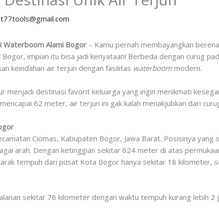
y
t77tools@gmail.com
di Waterboom Alami Bogor
– Kamu pernah membayangkan berenang
ur Bogor, impian itu bisa jadi kenyataan! Berbeda dengan curug p
 keindahan air terjun dengan fasilitas
waterboom
modern.
hur menjadi destinasi favorit keluarga yang ingin menikmati keseg
encapai 62 meter, air terjun ini gak kalah menakjubkan dari curug
ogor
ecamatan Ciomas, Kabupaten Bogor, Jawa Barat. Posisinya yang st
i arah. Dengan ketinggian sekitar 624 meter di atas permukaan la
Jarak tempuh dari pusat Kota Bogor hanya sekitar 18 kilometer,
alanan sekitar 76 kilometer dengan waktu tempuh kurang lebih 2