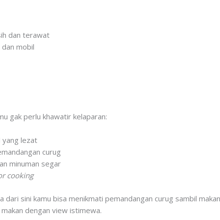
ih dan terawat
 dan mobil
u gak perlu khawatir kelaparan:
 yang lezat
emandangan curug
dan minuman segar
r cooking
rena dari sini kamu bisa menikmati pemandangan curug sambil maka
n makan dengan view istimewa.