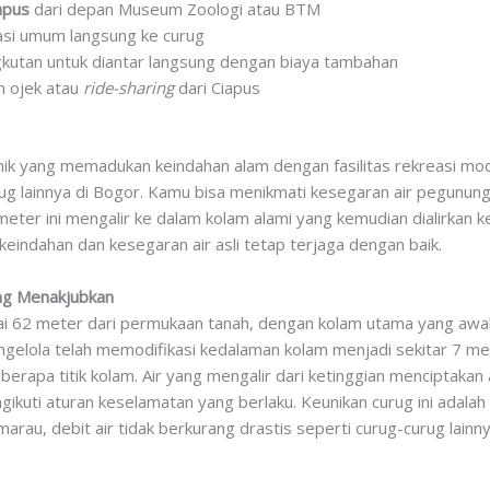
apus
dari depan Museum Zoologi atau BTM
asi umum langsung ke curug
kutan untuk diantar langsung dengan biaya tambahan
n ojek atau
ride-sharing
dari Ciapus
ik yang memadukan keindahan alam dengan fasilitas rekreasi m
g lainnya di Bogor. Kamu bisa menikmati kesegaran air pegunun
2 meter ini mengalir ke dalam kolam alami yang kemudian dialirkan
eindahan dan kesegaran air asli tetap terjaga dengan baik.
ng Menakjubkan
ai 62 meter dari permukaan tanah, dengan kolam utama yang awa
elola telah memodifikasi kedalaman kolam menjadi sekitar 7 met
eberapa titik kolam. Air yang mengalir dari ketinggian menciptakan
kuti aturan keselamatan yang berlaku. Keunikan curug ini adalah 
rau, debit air tidak berkurang drastis seperti curug-curug lainny