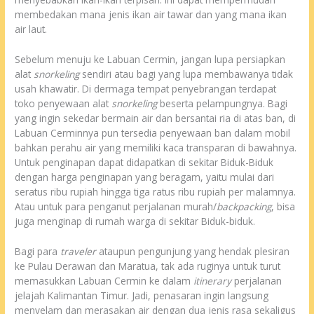
membedakan mana jenis ikan air tawar dan yang mana ikan
air laut.
Sebelum menuju ke Labuan Cermin, jangan lupa persiapkan
alat
snorkeling
sendiri atau bagi yang lupa membawanya tidak
usah khawatir. Di dermaga tempat penyebrangan terdapat
toko penyewaan alat
snorkeling
beserta pelampungnya. Bagi
yang ingin sekedar bermain air dan bersantai ria di atas ban, di
Labuan Cerminnya pun tersedia penyewaan ban dalam mobil
bahkan perahu air yang memiliki kaca transparan di bawahnya.
Untuk penginapan dapat didapatkan di sekitar Biduk-Biduk
dengan harga penginapan yang beragam, yaitu mulai dari
seratus ribu rupiah hingga tiga ratus ribu rupiah per malamnya.
Atau untuk para penganut perjalanan murah/
backpacking
, bisa
juga menginap di rumah warga di sekitar Biduk-biduk.
Bagi para
traveler
ataupun pengunjung yang hendak plesiran
ke Pulau Derawan dan Maratua, tak ada ruginya untuk turut
memasukkan Labuan Cermin ke dalam
itinerary
perjalanan
jelajah Kalimantan Timur. Jadi, penasaran ingin langsung
menyelam dan merasakan air dengan dua jenis rasa sekaligus