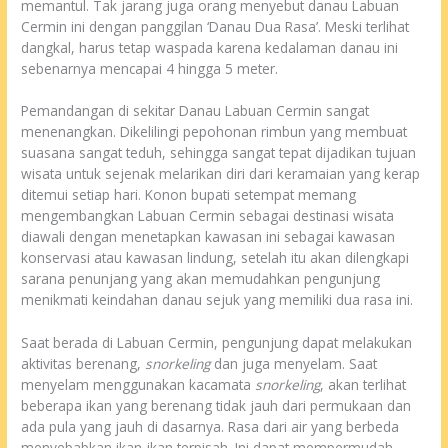
memantul. Tak jarang juga orang menyebut danau Labuan
Cermin ini dengan panggilan ‘Danau Dua Rasa’. Meski terlihat
dangkal, harus tetap waspada karena kedalaman danau ini
sebenarnya mencapai 4 hingga 5 meter.
Pemandangan di sekitar Danau Labuan Cermin sangat
menenangkan. Dikelilingi pepohonan rimbun yang membuat
suasana sangat teduh, sehingga sangat tepat dijadikan tujuan
wisata untuk sejenak melarikan diri dari keramaian yang kerap
ditemui setiap hari. Konon bupati setempat memang
mengembangkan Labuan Cermin sebagai destinasi wisata
diawali dengan menetapkan kawasan ini sebagai kawasan
konservasi atau kawasan lindung, setelah itu akan dilengkapi
sarana penunjang yang akan memudahkan pengunjung
menikmati keindahan danau sejuk yang memiliki dua rasa ini.
Saat berada di Labuan Cermin, pengunjung dapat melakukan
aktivitas berenang,
snorkeling
dan juga menyelam. Saat
menyelam menggunakan kacamata
snorkeling
, akan terlihat
beberapa ikan yang berenang tidak jauh dari permukaan dan
ada pula yang jauh di dasarnya. Rasa dari air yang berbeda
menyebabkan ikan-ikan terpisah. Ini dapat mempermudah