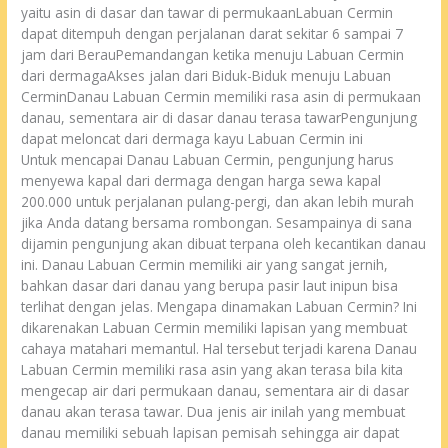
yaitu asin di dasar dan tawar di permukaanLabuan Cermin
dapat ditempuh dengan perjalanan darat sekitar 6 sampai 7
jam dari BerauPemandangan ketika menuju Labuan Cermin
dari dermagaAkses jalan dari Biduk-Biduk menuju Labuan
CerminDanau Labuan Cermin memiliki rasa asin di permukaan
danau, sementara air di dasar danau terasa tawarPengunjung
dapat meloncat dari dermaga kayu Labuan Cermin ini
Untuk mencapai Danau Labuan Cermin, pengunjung harus
menyewa kapal dari dermaga dengan harga sewa kapal
200.000 untuk perjalanan pulang-pergi, dan akan lebih murah
jika Anda datang bersama rombongan. Sesampainya di sana
dijamin pengunjung akan dibuat terpana oleh kecantikan danau
ini. Danau Labuan Cermin memiliki air yang sangat jernih,
bahkan dasar dari danau yang berupa pasir laut inipun bisa
terlihat dengan jelas. Mengapa dinamakan Labuan Cermin? Ini
dikarenakan Labuan Cermin memiliki lapisan yang membuat
cahaya matahari memantul. Hal tersebut terjadi karena Danau
Labuan Cermin memiliki rasa asin yang akan terasa bila kita
mengecap air dari permukaan danau, sementara air di dasar
danau akan terasa tawar. Dua jenis air inilah yang membuat
danau memiliki sebuah lapisan pemisah sehingga air dapat