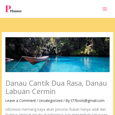
Skip
to
content
Danau Cantik Dua Rasa, Danau
Labuan Cermin
Leave a Comment
/
Uncategorized
/ By
t77tools@gmail.com
ndonesia memang kaya akan pesona. Bukan hanya adat dan
budaya, tempat wisata di Indonesia-pun menambah kekayaan