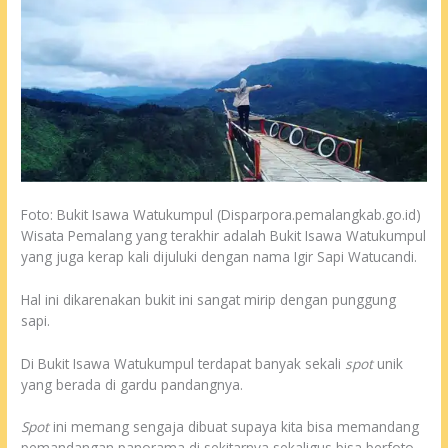
Foto: Bukit Isawa Watukumpul (Disparpora.pemalangkab.go.id)
Wisata Pemalang yang terakhir adalah Bukit Isawa Watukumpul
yang juga kerap kali dijuluki dengan nama Igir Sapi Watucandi.
Hal ini dikarenakan bukit ini sangat mirip dengan punggung
sapi.
Di Bukit Isawa Watukumpul terdapat banyak sekali
spot
unik
yang berada di gardu pandangnya.
Spot
ini memang sengaja dibuat supaya kita bisa memandang
pemandangan panorama di sekitarnya sekaligus bisa berfoto