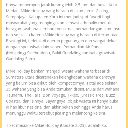
Hanya menempuh jarak kurang lebih 2,5 jam dari pusat Kota
Medan, Mikie Holiday yang berada di Jalan Jamin Ginting,
Sempajaya, Kabupaten Karo ini menjadi spot favorit bagi
masyarakat yang menginginkan sensasi adrenalin menaiki
beragam wahana sembari menikmati pemandangan alam asri
nan sejuk. Itu karena Mikie Holiday yang berada di Kecamatan
Brastagi ini, terletak di daerah pegunungan dan sangat dekat
dengan spot wisata lain seperti Pemandian Air Panas
(Hotspring) Sidebu-debu, Bukit Gundaling sampai agrowisata
Gundaling Farm.
Mikie Holiday bahkan menjadi wisata wahana terbesar di
Sumatera Utara dikarenakan kelengkapan wahana daratnya
yang belum bisa diikuti oleh kompetitornya. Total ada sekitar
35 wahana yang bisa Anda temukan di sini. Mulai dari wahana
Tsunami, The Falls, Bon Voyage, T-Rex, Jurassic Tree, Buzz
Coaster, dan lainnya. Sayangnya, objek wisata ini hanya buka
di hari libur nasional dan akhir pekan sehingga Anda harus
menunggu waktu tersebut jika ingin melancong ke sini.
Tiket masuk ke Mikie Holiday (Update 2023), adalah Rp.