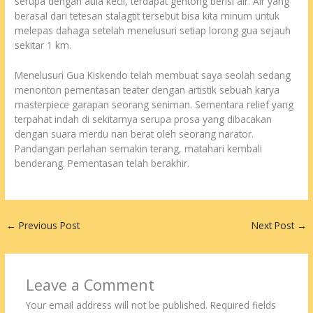
serupa dengan aula kecil, terdapat gentong berisi air. Air yang
berasal dari tetesan stalagtit tersebut bisa kita minum untuk
melepas dahaga setelah menelusuri setiap lorong gua sejauh
sekitar 1 km.
Menelusuri Gua Kiskendo telah membuat saya seolah sedang
menonton pementasan teater dengan artistik sebuah karya
masterpiece garapan seorang seniman. Sementara relief yang
terpahat indah di sekitarnya serupa prosa yang dibacakan
dengan suara merdu nan berat oleh seorang narator.
Pandangan perlahan semakin terang, matahari kembali
benderang. Pementasan telah berakhir.
←
Previous Post
Next Post
→
Leave a Comment
Your email address will not be published.
Required fields