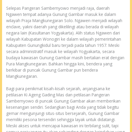
Selepas Pangeran Sambernyowo menjadi raja, daerah
Ngawen tempat adanya Gunung Gambar masuk ke dalam
wilayah Praja Mangkunegaran Solo. Ngawen menjadi wilayah
enclave, yakni daerah yang dikelilingi atau berada di wilayah
negara lain (Kasultanan Yogyakarta). Alih status Ngawen dari
wilayah Kabupatan Wonogiri ke dalam wilayah pemerintahan
Kabupaten Gunungkidul baru terjadi pada tahun 1957. Meski
secara administratif masuk ke wilayah Yogyakarta, secara
budaya kawasan Gunung Gambar masih bertalian erat dengan
Pura Mangkunegaran. Bahkan hingga kini, bendera yang
berkibar di puncak Gunung Gambar pun bendera
Mangkunegaran.
Bagi para penikmat kisah-kisah sejarah, anjangsana ke
petilasan Ki Ageng Gading Mas dan petilasan Pangeran
Sambernyowo di puncak Gunung Gambar akan memberikan
kesenangan sendiri. Sedangkan bagi Anda yang tidak begitu
gemar mengunjungi situs-situs bersejarah, Gunung Gambar
memiliki pesona tersendiri sehingga layak untuk didatangi.
Meski akses untuk mencapai kawasan ini terbilang sulit, tapi
semua perjuangan itu akan sebanding dengan keindahan yang