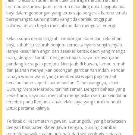
jalan. Maklum, sudah lama tidak olahraga maupun latihan
membuat stamina jauh menurun dibanding dulu. Lagipula ada
bayi dalam gendongan yang terus saja bergerak karena terlalu
bersemangat. Gunung batu yang tidak terlalu tinggi pun
akhirnya terasa begitu melelahkan dan menguras energi.
Selain suara derap langkah rombongan kami dan celotehan
bayi, subuh itu seluruh penjuru semesta nyaris sunyi senyap.
Hanya kesiur lirih angin dan sesekali kerisik daun yang mengisi
ruang dengar. Sambil menghela napas, saya melayangkan
pandang ke segala penjuru. Nun jauh di bawah, lampu rumah
dan jalanan menyajikan potongan gambar nan indah. Pendar
cahaya warna-warni yang membedaki wajah pagi terlihat
berkilau indah seperti lautan berlian. Di belakangnya, siluet
Gunung Merapi Merbabu terlihat samar. Dengan bahasa yang
sederhana, saya pun mencoba menjelaskan semua keindahan
tersebut pada Renjana, anak lelaki saya yang turut mendaki
untuk pertama kalinya.
Terletak di Kecamatan Ngawen, Gunungkidul yang berbatasan
dengan Kabupaten Klaten Jawa Tengah, Gunung Gambar
memiliki banyak catatan unik baik dari sisi geologis, sejarah,