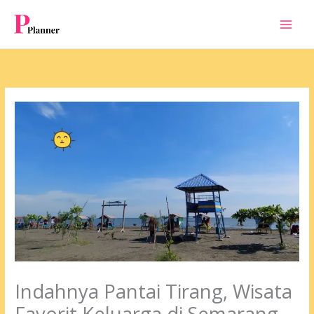
Skip
to
content
Indahnya Pantai Tirang, Wisata
Favorit Keluarga di Semarang