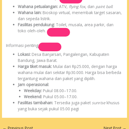
Wahana petualangan:
ATV,
flying fox
, dan
paint ball
.
Wahana lain:
Bioskop virtual, menembak target sasaran,
dan sepeda listrik.
Fasilitas pendukung:
Toilet, musala, area parkir, dan
toko oleh-oleh.
Informasi penting
Lokasi:
Desa Banjarsari, Pangalengan, Kabupaten
Bandung, Jawa Barat.
Harga tiket masuk:
Mulai dari Rp25.000, dengan harga
wahana mulai dari sekitar Rp30.000. Harga bisa berbeda
tergantung wahana dan paket yang dipilih.
Jam operasional:
Weekday:
Pukul 08.00–17.00.
Weekend:
Pukul 05.00–17.00.
Fasilitas tambahan:
Tersedia juga paket
sunrise
khusus
yang buka sejak pukul 05.00 pagi
←
Previous Post
Next Post
→