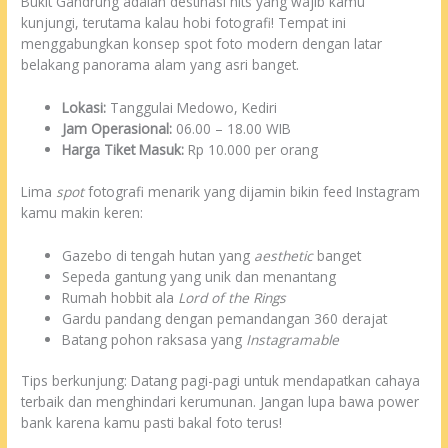
Bukit Gandrung adalah destinasi hits yang wajib kamu
kunjungi, terutama kalau hobi fotografi! Tempat ini
menggabungkan konsep spot foto modern dengan latar
belakang panorama alam yang asri banget.
Lokasi:
Tanggulai Medowo, Kediri
Jam Operasional:
06.00 – 18.00 WIB
Harga Tiket Masuk:
Rp 10.000 per orang
Lima
spot
fotografi menarik yang dijamin bikin feed Instagram
kamu makin keren:
Gazebo di tengah hutan yang
aesthetic
banget
Sepeda gantung yang unik dan menantang
Rumah hobbit ala
Lord of the Rings
Gardu pandang dengan pemandangan 360 derajat
Batang pohon raksasa yang
Instagramable
Tips berkunjung: Datang pagi-pagi untuk mendapatkan cahaya
terbaik dan menghindari kerumunan. Jangan lupa bawa power
bank karena kamu pasti bakal foto terus!