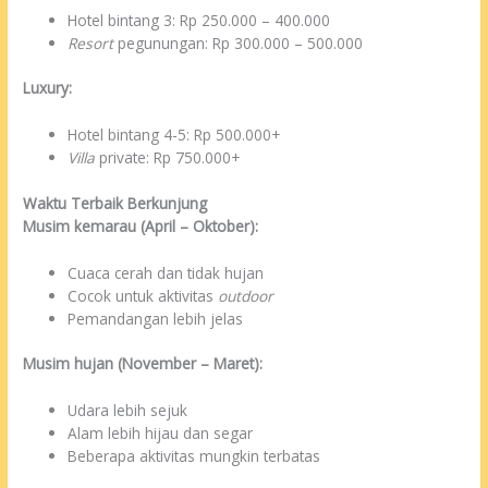
Hotel bintang 3: Rp 250.000 – 400.000
Resort
pegunungan: Rp 300.000 – 500.000
Luxury:
Hotel bintang 4-5: Rp 500.000+
Villa
private: Rp 750.000+
Waktu Terbaik Berkunjung
Musim kemarau (April – Oktober):
Cuaca cerah dan tidak hujan
Cocok untuk aktivitas
outdoor
Pemandangan lebih jelas
Musim hujan (November – Maret):
Udara lebih sejuk
Alam lebih hijau dan segar
Beberapa aktivitas mungkin terbatas