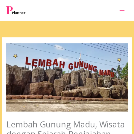
Skip
to
content
Lembah Gunung Madu, Wisata
dengan Sejarah Penjajahan