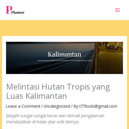
Skip
to
content
Melintasi Hutan Tropis yang
Luas Kalimantan
Leave a Comment
/
Uncategorized
/ By
t77tools@gmail.com
Jelajahi sungai-sungai besar dan nikmati pengalaman
menakjubkan di hutan yliar unik lainnya.