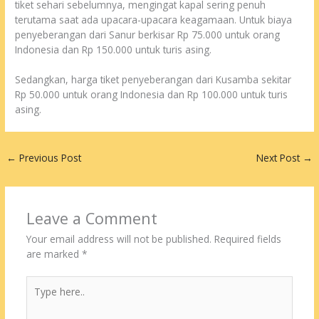
tiket sehari sebelumnya, mengingat kapal sering penuh
terutama saat ada upacara-upacara keagamaan. Untuk biaya
penyeberangan dari Sanur berkisar Rp 75.000 untuk orang
Indonesia dan Rp 150.000 untuk turis asing.
Sedangkan, harga tiket penyeberangan dari Kusamba sekitar
Rp 50.000 untuk orang Indonesia dan Rp 100.000 untuk turis
asing.
←
Previous Post
Next Post
→
Leave a Comment
Your email address will not be published.
Required fields
are marked
*
Type
here..