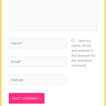
Name*
Save my
name, email,
and website in
this browser for
Email*
the next time I
comment.
Website