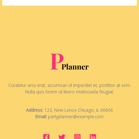
Curabitur arcu erat, accumsan id imperdiet et, porttitor at sem.
Nulla quis lorem ut libero malesuada feugiat.
Address:
123, New Lenox Chicago, IL 60606
Email:
partyplanner@example.com