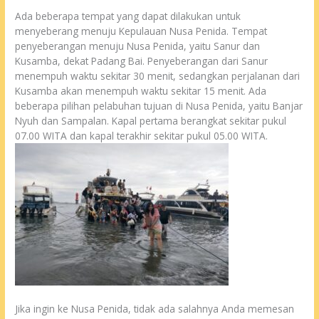
Ada beberapa tempat yang dapat dilakukan untuk
menyeberang menuju Kepulauan Nusa Penida. Tempat
penyeberangan menuju Nusa Penida, yaitu Sanur dan
Kusamba, dekat Padang Bai. Penyeberangan dari Sanur
menempuh waktu sekitar 30 menit, sedangkan perjalanan dari
Kusamba akan menempuh waktu sekitar 15 menit. Ada
beberapa pilihan pelabuhan tujuan di Nusa Penida, yaitu Banjar
Nyuh dan Sampalan. Kapal pertama berangkat sekitar pukul
07.00 WITA dan kapal terakhir sekitar pukul 05.00 WITA.
Jika ingin ke Nusa Penida, tidak ada salahnya Anda memesan