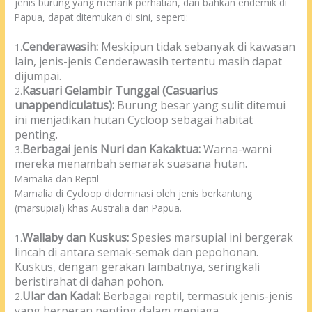
jenis burung yang menarik perhatian, dan bahkan endemik di
Papua, dapat ditemukan di sini, seperti:
Cenderawasih:
Meskipun tidak sebanyak di kawasan
1.
lain, jenis-jenis Cenderawasih tertentu masih dapat
dijumpai.
Kasuari Gelambir Tunggal (Casuarius
2.
unappendiculatus):
Burung besar yang sulit ditemui
ini menjadikan hutan Cycloop sebagai habitat
penting.
Berbagai jenis Nuri dan Kakaktua:
Warna-warni
3.
mereka menambah semarak suasana hutan.
Mamalia dan Reptil
Mamalia di Cycloop didominasi oleh jenis berkantung
(marsupial) khas Australia dan Papua.
Wallaby dan Kuskus:
Spesies marsupial ini bergerak
1.
lincah di antara semak-semak dan pepohonan.
Kuskus, dengan gerakan lambatnya, seringkali
beristirahat di dahan pohon.
Ular dan Kadal:
Berbagai reptil, termasuk jenis-jenis
2.
yang berperan penting dalam menjaga