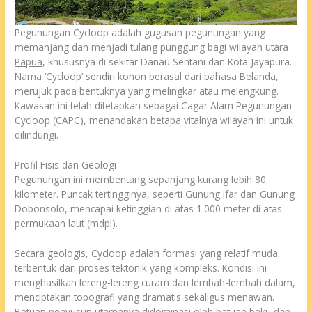
Pegunungan Cycloop adalah gugusan pegunungan yang
memanjang dan menjadi tulang punggung bagi wilayah utara
Papua
, khususnya di sekitar Danau Sentani dan Kota Jayapura.
Nama ‘Cycloop’ sendiri konon berasal dari bahasa
Belanda
,
merujuk pada bentuknya yang melingkar atau melengkung.
Kawasan ini telah ditetapkan sebagai Cagar Alam Pegunungan
Cycloop (CAPC), menandakan betapa vitalnya wilayah ini untuk
dilindungi.
Profil Fisis dan Geologi
Pegunungan ini membentang sepanjang kurang lebih 80
kilometer. Puncak tertingginya, seperti Gunung Ifar dan Gunung
Dobonsolo, mencapai ketinggian di atas 1.000 meter di atas
permukaan laut (mdpl).
Secara geologis, Cycloop adalah formasi yang relatif muda,
terbentuk dari proses tektonik yang kompleks. Kondisi ini
menghasilkan lereng-lereng curam dan lembah-lembah dalam,
menciptakan topografi yang dramatis sekaligus menawan.
Batuan penyusun utamanya didominasi oleh batuan beku dan