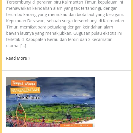
Tersembunyi di perairan biru Kalimantan Timur, kepulauan ini
menawarkan keindahan alam yang tak tertandingi, dengan
terumbu karang yang memukau dan biota laut yang beragam.
Kepulauan Derawan, sebuah surga tersembunyi di Kalimantan
Timur, memikat para petualang dengan keindahan alam
bawah lautnya yang menakjubkan. Gugusan pulau eksotis ini
terletak di Kabupaten Berau dan terdiri dari 3 kecamatan
utama: […]
Menyelami
Read More »
Keindahan
Surga
Bawah
Laut
di
Kepulauan
Derawan