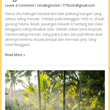
Leave a Comment
/
Uncategorized
/
t77tools@gmail.com
Nama Situ Patengan berasal dari kata ‘pateang-teangan’ yang
artinya saling mencari. Terletak pada ketinggian 1600 m, di kaki
gunung Patuha. lkisah, pasangan kekasih Ki Santang dan Dewi
Rengganis saling dimabuk cinta. Setelah sekian lama berpisah,
mereka saling mencari. Sang putra prabu dan putri titisan dewi
akhirnya bertemu disuatu tempat dan memadu janji. Sang
Dewi Rengganis
Situ
Read More »
Patengan,
Danau
Legendaris
nan
Romantis