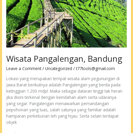
Wisata Pangalengan, Bandung
Leave a Comment
/
Uncategorized
/
t77tools@gmail.com
Lokasi yang merupakan tempat wisata alam pegunungan di
Jawa Barat berikutnya adalah Pangalengan yang berda pada
ketinggian 1.200 mdpl. Maka sebagai dataran tinggi tak heran
jika disini terkenal dengan keindahan alam serta udaranya
yang segar. Pangalengan menawarkan pemandangan
pepohonan yang luas, salah satunya yang familiar adalah
hamparan perkebunan teh yang hijau. Serta selain terdapat
objek