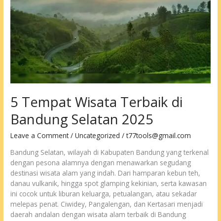
Lord
of
The
Rings
5 Tempat Wisata Terbaik di
Bandung Selatan 2025
Leave a Comment
/
Uncategorized
/
t77tools@gmail.com
Bandung Selatan, wilayah di Kabupaten Bandung yang terkenal
dengan pesona alamnya dengan menawarkan segudang
destinasi wisata alam yang indah. Dari hamparan kebun teh,
danau vulkanik, hingga spot glamping kekinian, serta kawasan
ini cocok untuk liburan keluarga, petualangan, atau sekadar
melepas penat. Ciwidey, Pangalengan, dan Kertasari menjadi
daerah andalan dengan wisata alam terbaik di Bandung