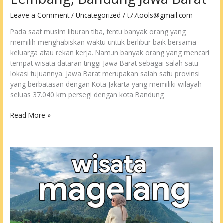
Leave a Comment
/
Uncategorized
/
t77tools@gmail.com
Pada saat musim liburan tiba, tentu banyak orang yang
memilih menghabiskan waktu untuk berlibur baik bersama
keluarga atau rekan kerja. Namun banyak orang yang mencari
tempat wisata dataran tinggi Jawa Barat sebagai salah satu
lokasi tujuannya. Jawa Barat merupakan salah satu provinsi
yang berbatasan dengan Kota Jakarta yang memiliki wilayah
seluas 37.040 km persegi dengan kota Bandung
Wisata
Read More »
Dataran
Tinggi
Lembang,
Bandung
Jawa
Barat