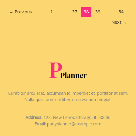
Magelang
yang
←
Previous
1
…
37
38
39
…
54
Lagi
Next
→
Hits
Terbaru
Curabitur arcu erat, accumsan id imperdiet et, porttitor at sem.
Nulla quis lorem ut libero malesuada feugiat.
Address:
123, New Lenox Chicago, IL 60606
Email:
partyplanner@example.com