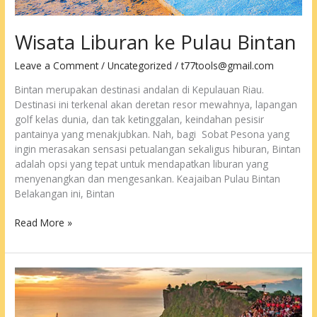
Wisata Liburan ke Pulau Bintan
Leave a Comment
/
Uncategorized
/
t77tools@gmail.com
Bintan merupakan destinasi andalan di Kepulauan Riau.
Destinasi ini terkenal akan deretan resor mewahnya, lapangan
golf kelas dunia, dan tak ketinggalan, keindahan pesisir
pantainya yang menakjubkan. Nah, bagi Sobat Pesona yang
ingin merasakan sensasi petualangan sekaligus hiburan, Bintan
adalah opsi yang tepat untuk mendapatkan liburan yang
menyenangkan dan mengesankan. Keajaiban Pulau Bintan
Belakangan ini, Bintan
Wisata
Read More »
Liburan
ke
Pulau
Bintan