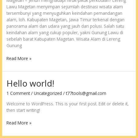
Magetan – Jenuh menghadapi hiruk-pikuk perkotaan? Lereng
Lawu Magetan menyimpan sejumlah destinasi wisata alam
tersembunyi yang menyuguhkan keindahan pemandangan
alam, loh. Kabupaten Magetan, Jawa Timur terkenal dengan
panorama alam dan udara yang jauh dari polusi. Salah satu
keindahan alam yang cukup populer, yakni Gunung Lawu di
sebelah barat Kabupaten Magetan. Wisata Alam di Lereng
Gunung
Wisata
Read More »
Alam
di
Lereng
Hello world!
Gunung
Lawu
1 Comment
/
Uncategorized
/
t77tools@gmail.com
Welcome to WordPress. This is your first post. Edit or delete it,
then start writing!
Hello
Read More »
world!