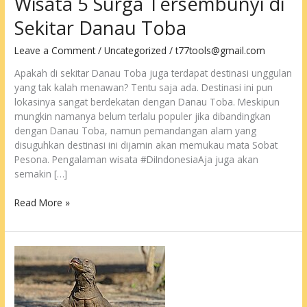
Wisata 5 Surga Tersembunyi di
Sekitar Danau Toba
Leave a Comment
/
Uncategorized
/
t77tools@gmail.com
Apakah di sekitar Danau Toba juga terdapat destinasi unggulan
yang tak kalah menawan? Tentu saja ada. Destinasi ini pun
lokasinya sangat berdekatan dengan Danau Toba. Meskipun
mungkin namanya belum terlalu populer jika dibandingkan
dengan Danau Toba, namun pemandangan alam yang
disuguhkan destinasi ini dijamin akan memukau mata Sobat
Pesona. Pengalaman wisata #DiIndonesiaAja juga akan
semakin […]
Wisata
Read More »
5
Surga
Tersembunyi
di
Sekitar
Danau
Toba