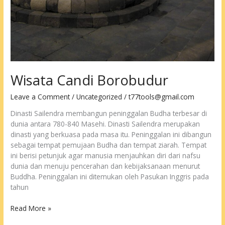
Wisata Candi Borobudur
Leave a Comment
/
Uncategorized
/
t77tools@gmail.com
Dinasti Sailendra membangun peninggalan Budha terbesar di
dunia antara 780-840 Masehi. Dinasti Sailendra merupakan
dinasti yang berkuasa pada masa itu. Peninggalan ini dibangun
sebagai tempat pemujaan Budha dan tempat ziarah. Tempat
ini berisi petunjuk agar manusia menjauhkan diri dari nafsu
dunia dan menuju pencerahan dan kebijaksanaan menurut
Buddha. Peninggalan ini ditemukan oleh Pasukan Inggris pada
tahun
Wisata
Read More »
Candi