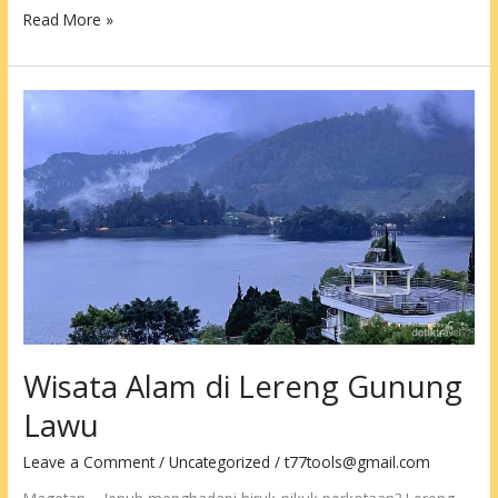
Bali
Read More »
dan
Lombok
Wisata
Terbaik
Di
Indonesia
Wisata Alam di Lereng Gunung
Lawu
Leave a Comment
/
Uncategorized
/
t77tools@gmail.com