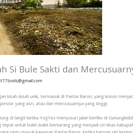
 Si Bule Sakti dan Mercusuarny
y
t77tools@gmail.com
n kisah-kisah unik, termasuk di Pantai Baron, yang konon menjad
esisir yang asri, atau dari mercusuarnya yang tinggi.
ng di langit ketika YogYes menyusuri jalan berliku di Gunungkidu
 tepat untuk bukit-bukit berkarang yang menjadi ciri khas kabupate
ang pintu masuk kawasan Pantai Baron, ketika barisan jati kering