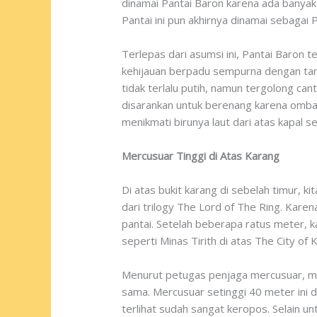
dinamai Pantai Baron karena ada banyak
Pantai ini pun akhirnya dinamai sebagai 
Terlepas dari asumsi ini, Pantai Baron 
kehijauan berpadu sempurna dengan tana
tidak terlalu putih, namun tergolong cant
disarankan untuk berenang karena ombak 
menikmati birunya laut dari atas kapal s
Mercusuar Tinggi di Atas Karang
Di atas bukit karang di sebelah timur, k
dari trilogy The Lord of The Ring. Kare
pantai. Setelah beberapa ratus meter, 
seperti Minas Tirith di atas The City o
Menurut petugas penjaga mercusuar, me
sama. Mercusuar setinggi 40 meter ini 
terlihat sudah sangat keropos. Selain u