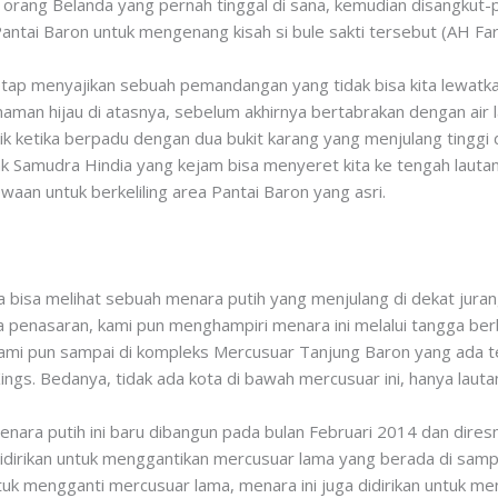
 orang Belanda yang pernah tinggal di sana, kemudian disangkut
Pantai Baron untuk mengenang kisah si bule sakti tersebut (AH Far
tetap menyajikan sebuah pemandangan yang tidak bisa kita lewatk
man hijau di atasnya, sebelum akhirnya bertabrakan dengan air 
ik ketika berpadu dengan dua bukit karang yang menjulang tinggi di s
Samudra Hindia yang kejam bisa menyeret kita ke tengah lautan. 
ewaan untuk berkeliling area Pantai Baron yang asri.
ita bisa melihat sebuah menara putih yang menjulang di dekat jura
na penasaran, kami pun menghampiri menara ini melalui tangga be
kami pun sampai di kompleks Mercusuar Tanjung Baron yang ada tep
f Kings. Bedanya, tidak ada kota di bawah mercusuar ini, hanya la
nara putih ini baru dibangun pada bulan Februari 2014 dan dire
didirikan untuk menggantikan mercusuar lama yang berada di sam
ntuk mengganti mercusuar lama, menara ini juga didirikan untuk m