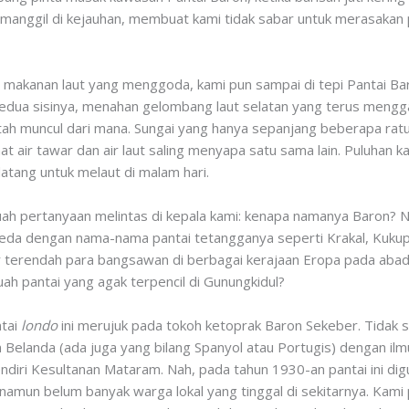
anggil di kejauhan, membuat kami tidak sabar untuk merasakan p
g makanan laut yang menggoda, kami pun sampai di tepi Pantai B
i kedua sisinya, menahan gelombang laut selatan yang terus menggan
ntah muncul dari mana. Sungai yang hanya sepanjang beberapa ratu
 air tawar dan air laut saling menyapa satu sama lain. Puluhan ka
atang untuk melaut di malam hari.
ah pertanyaan melintas di kepala kami: kenapa namanya Baron? 
eda dengan nama-nama pantai tetangganya seperti Krakal, Kukup d
lar terendah para bangsawan di berbagai kerajaan Eropa pada ab
ah pantai yang agak terpencil di Gunungkidul?
ntai
londo
ini merujuk pada tokoh ketoprak Baron Sekeber. Tidak
Belanda (ada juga yang bilang Spanyol atau Portugis) dengan ilmu
iri Kesultanan Mataram. Nah, pada tahun 1930-an pantai ini d
amun belum banyak warga lokal yang tinggal di sekitarnya. Kami pu