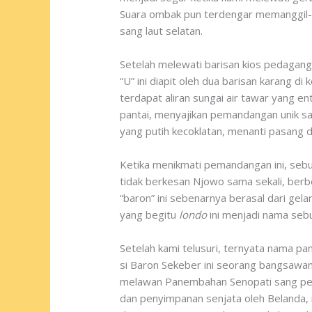
Suara ombak pun terdengar memanggil-m
sang laut selatan.
Setelah melewati barisan kios pedagan
“U” ini diapit oleh dua barisan karang d
terdapat aliran sungai air tawar yang e
pantai, menyajikan pemandangan unik saat
yang putih kecoklatan, menanti pasang d
Ketika menikmati pemandangan ini, sebu
tidak berkesan Njowo sama sekali, berb
“baron” ini sebenarnya berasal dari ge
yang begitu
londo
ini menjadi nama sebu
Setelah kami telusuri, ternyata nama pa
si Baron Sekeber ini seorang bangsawan 
melawan Panembahan Senopati sang pend
dan penyimpanan senjata oleh Belanda, n