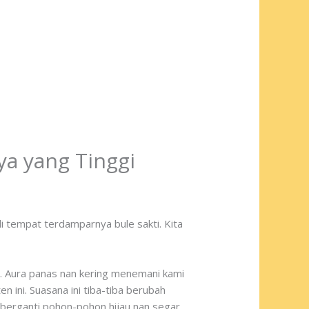
a yang Tinggi
i tempat terdamparnya bule sakti. Kita
l. Aura panas nan kering menemani kami
n ini. Suasana ini tiba-tiba berubah
 berganti pohon-pohon hijau nan segar.