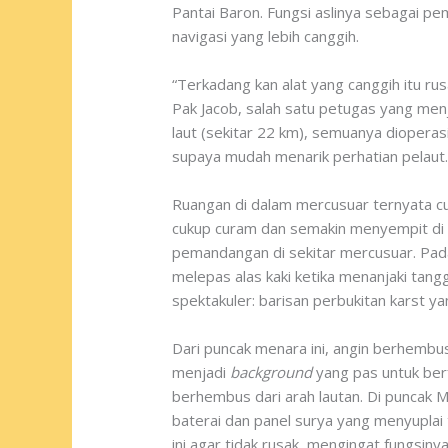
Pantai Baron. Fungsi aslinya sebagai pe
navigasi yang lebih canggih.
“Terkadang kan alat yang canggih itu rus
Pak Jacob, salah satu petugas yang menj
laut (sekitar 22 km), semuanya dioperas
supaya mudah menarik perhatian pelaut.
Ruangan di dalam mercusuar ternyata cuku
cukup curam dan semakin menyempit di b
pemandangan di sekitar mercusuar. Pada l
melepas alas kaki ketika menanjaki tang
spektakuler: barisan perbukitan karst 
Dari puncak menara ini, angin berhembus
menjadi
background
yang pas untuk ber
berhembus dari arah lautan. Di puncak M
baterai dan panel surya yang menyuplai 
ini agar tidak rusak, mengingat fungsiny