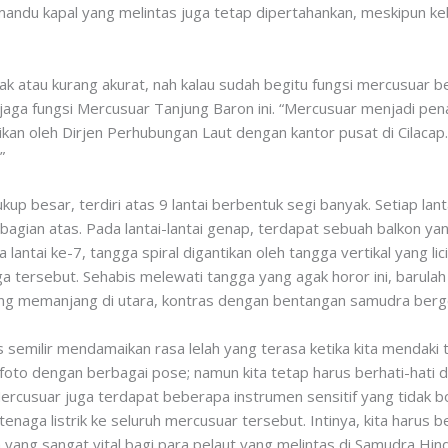
mandu kapal yang melintas juga tetap dipertahankan, meskipun ke
ak atau kurang akurat, nah kalau sudah begitu fungsi mercusuar beg
aga fungsi Mercusuar Tanjung Baron ini. “Mercusuar menjadi pena
ikan oleh Dirjen Perhubungan Laut dengan kantor pusat di Cilaca
”
p besar, terdiri atas 9 lantai berbentuk segi banyak. Setiap lan
agian atas. Pada lantai-lantai genap, terdapat sebuah balkon ya
antai ke-7, tangga spiral digantikan oleh tangga vertikal yang lic
ga tersebut. Sehabis melewati tangga yang agak horor ini, barula
yang memanjang di utara, kontras dengan bentangan samudra berg
 semilir mendamaikan rasa lelah yang terasa ketika kita mendaki
foto dengan berbagai pose; namun kita tetap harus berhati-hati
ercusuar juga terdapat beberapa instrumen sensitif yang tidak bo
tenaga listrik ke seluruh mercusuar tersebut. Intinya, kita harus
a yang sangat vital bagi para pelaut yang melintas di Samudra Hind