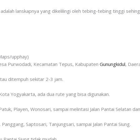
g adalah lanskapnya yang dikelilingi oleh tebing-tebing tinggi se
/Maps/upphay)
 Desa Purwodadi, Kecamatan Tepus, Kabupaten
Gunungkidul
, Daer
atau ditempuh sekitar 2-3 jam.
Kota Yogyakarta, ada dua rute yang bisa digunakan.
atuk, Playen, Wonosari, sampai melintasi Jalan Pantai Selatan dan 
i, Panggang, Saptosari, Tanjungsari, sampai Jalan Pantai Siung.
u Pantai Siung tidak mudah.