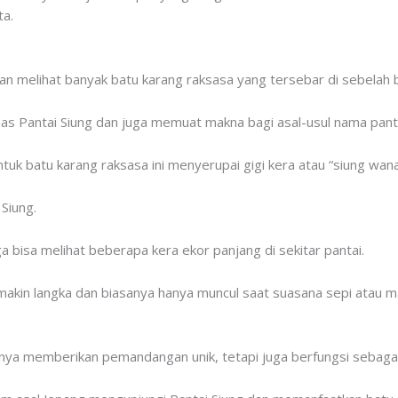
ta.
n melihat banyak batu karang raksasa yang tersebar di sebelah b
has Pantai Siung dan juga memuat makna bagi asal-usul nama pantai
tuk batu karang raksasa ini menyerupai gigi kera atau “siung wan
 Siung.
ga bisa melihat beberapa kera ekor panjang di sekitar pantai.
makin langka dan biasanya hanya muncul saat suasana sepi atau ma
hanya memberikan pemandangan unik, tetapi juga berfungsi sebagai