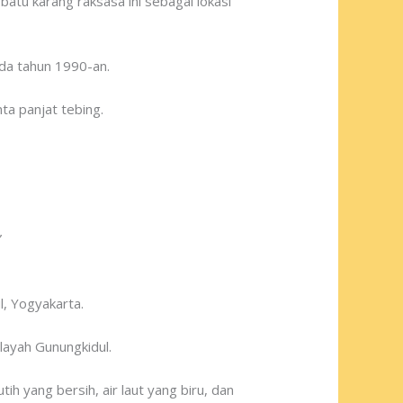
tu karang raksasa ini sebagai lokasi
da tahun 1990-an.
nta panjat tebing.
”
l, Yogyakarta.
layah Gunungkidul.
h yang bersih, air laut yang biru, dan