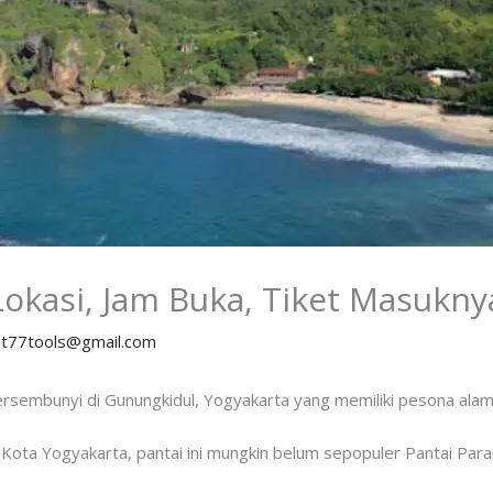
 Lokasi, Jam Buka, Tiket Masukny
y
t77tools@gmail.com
rsembunyi di Gunungkidul, Yogyakarta yang memiliki pesona alam 
t Kota Yogyakarta, pantai ini mungkin belum sepopuler Pantai Pa