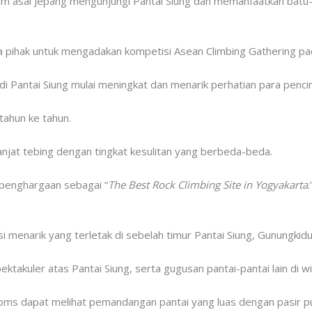
m asal Jepang mengunjungi Pantai Siung dan memanfaatkan batu-ba
a pihak untuk mengadakan kompetisi Asean Climbing Gathering pa
g di Pantai Siung mulai meningkat dan menarik perhatian para penci
tahun ke tahun.
panjat tebing dengan tingkat kesulitan yang berbeda-beda.
 penghargaan sebagai “
The Best Rock Climbing Site in Yogyakarta
.
si menarik yang terletak di sebelah timur Pantai Siung, Gunungkidu
takuler atas Pantai Siung, serta gugusan pantai-pantai lain di wi
oms dapat melihat pemandangan pantai yang luas dengan pasir puti