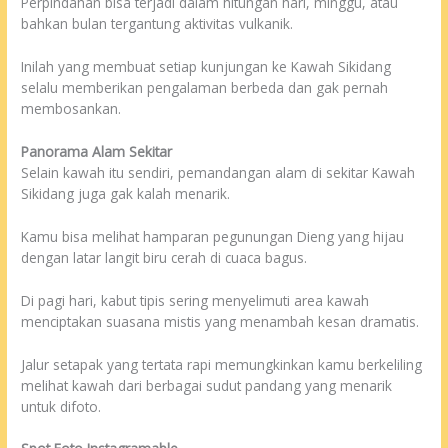
Perpindahan bisa terjadi dalam hitungan hari, minggu, atau
bahkan bulan tergantung aktivitas vulkanik.
Inilah yang membuat setiap kunjungan ke Kawah Sikidang
selalu memberikan pengalaman berbeda dan gak pernah
membosankan.
Panorama Alam Sekitar
Selain kawah itu sendiri, pemandangan alam di sekitar Kawah
Sikidang juga gak kalah menarik.
Kamu bisa melihat hamparan pegunungan Dieng yang hijau
dengan latar langit biru cerah di cuaca bagus.
Di pagi hari, kabut tipis sering menyelimuti area kawah
menciptakan suasana mistis yang menambah kesan dramatis.
Jalur setapak yang tertata rapi memungkinkan kamu berkeliling
melihat kawah dari berbagai sudut pandang yang menarik
untuk difoto.