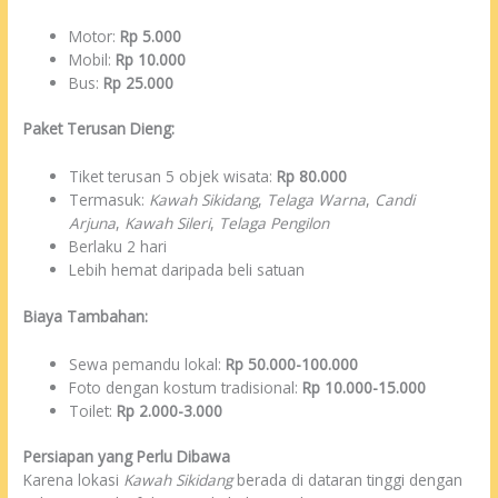
Motor:
Rp 5.000
Mobil:
Rp 10.000
Bus:
Rp 25.000
Paket Terusan Dieng:
Tiket terusan 5 objek wisata:
Rp 80.000
Termasuk:
Kawah Sikidang
,
Telaga Warna
,
Candi
Arjuna
,
Kawah Sileri
,
Telaga Pengilon
Berlaku 2 hari
Lebih hemat daripada beli satuan
Biaya Tambahan:
Sewa pemandu lokal:
Rp 50.000-100.000
Foto dengan kostum tradisional:
Rp 10.000-15.000
Toilet:
Rp 2.000-3.000
Persiapan yang Perlu Dibawa
Karena lokasi
Kawah Sikidang
berada di dataran tinggi dengan