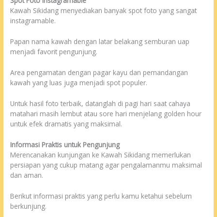
Spot Foto Instagramable
Kawah Sikidang menyediakan banyak spot foto yang sangat
instagramable.
Papan nama kawah dengan latar belakang semburan uap
menjadi favorit pengunjung.
Area pengamatan dengan pagar kayu dan pemandangan
kawah yang luas juga menjadi spot populer.
Untuk hasil foto terbaik, datanglah di pagi hari saat cahaya
matahari masih lembut atau sore hari menjelang golden hour
untuk efek dramatis yang maksimal.
Informasi Praktis untuk Pengunjung
Merencanakan kunjungan ke Kawah Sikidang memerlukan
persiapan yang cukup matang agar pengalamanmu maksimal
dan aman.
Berikut informasi praktis yang perlu kamu ketahui sebelum
berkunjung.