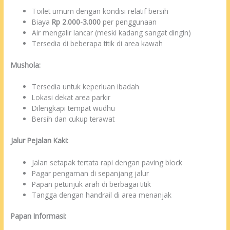
Toilet umum dengan kondisi relatif bersih
Biaya
Rp 2.000-3.000
per penggunaan
Air mengalir lancar (meski kadang sangat dingin)
Tersedia di beberapa titik di area kawah
Mushola:
Tersedia untuk keperluan ibadah
Lokasi dekat area parkir
Dilengkapi tempat wudhu
Bersih dan cukup terawat
Jalur Pejalan Kaki:
Jalan setapak tertata rapi dengan paving block
Pagar pengaman di sepanjang jalur
Papan petunjuk arah di berbagai titik
Tangga dengan handrail di area menanjak
Papan Informasi: