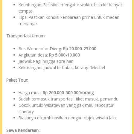
Keuntungan: Fleksibel mengatur waktu, bisa ke banyak
tempat
Tips: Pastikan kondisi kendaraan prima untuk medan
menanjak
Transportasi Umum:
Bus Wonosobo-Dieng:
Rp 20.000-25.000
Angkutan desa:
Rp 5.000-10.000
Jadwal: Pagi hingga sore hari
Kekurangan: Jadwal terbatas, kurang fleksibel
Paket Tour:
Harga mulai
Rp 200.000-500.000/orang
Sudah termasuk transportasi, tiket masuk, pemandu
Cocok untuk: Wisatawan yang gak mau repot atur
itinerary
Biasanya dikombinasikan dengan objek wisata lain
Sewa Kendaraan: