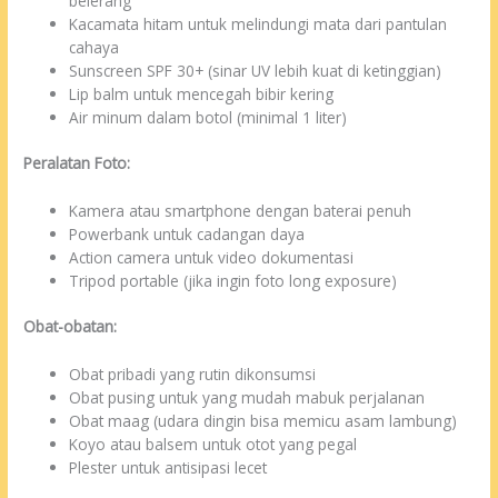
belerang
Kacamata hitam untuk melindungi mata dari pantulan
cahaya
Sunscreen SPF 30+ (sinar UV lebih kuat di ketinggian)
Lip balm untuk mencegah bibir kering
Air minum dalam botol (minimal 1 liter)
Peralatan Foto:
Kamera atau smartphone dengan baterai penuh
Powerbank untuk cadangan daya
Action camera untuk video dokumentasi
Tripod portable (jika ingin foto long exposure)
Obat-obatan:
Obat pribadi yang rutin dikonsumsi
Obat pusing untuk yang mudah mabuk perjalanan
Obat maag (udara dingin bisa memicu asam lambung)
Koyo atau balsem untuk otot yang pegal
Plester untuk antisipasi lecet