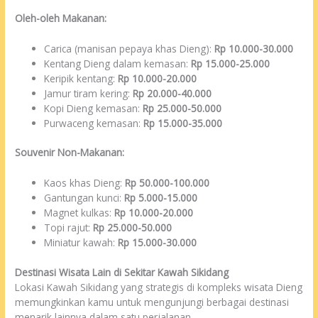
Oleh-oleh Makanan:
Carica (manisan pepaya khas Dieng):
Rp 10.000-30.000
Kentang Dieng dalam kemasan:
Rp 15.000-25.000
Keripik kentang:
Rp 10.000-20.000
Jamur tiram kering:
Rp 20.000-40.000
Kopi Dieng kemasan:
Rp 25.000-50.000
Purwaceng kemasan:
Rp 15.000-35.000
Souvenir Non-Makanan:
Kaos khas Dieng:
Rp 50.000-100.000
Gantungan kunci:
Rp 5.000-15.000
Magnet kulkas:
Rp 10.000-20.000
Topi rajut:
Rp 25.000-50.000
Miniatur kawah:
Rp 15.000-30.000
Destinasi Wisata Lain di Sekitar Kawah Sikidang
Lokasi Kawah Sikidang yang strategis di kompleks wisata Dieng
memungkinkan kamu untuk mengunjungi berbagai destinasi
menarik lainnya dalam satu perjalanan.