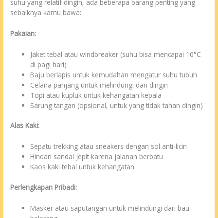
suhu yang relatif dingin, ada beberapa barang penting yang
sebaiknya kamu bawa:
Pakaian:
Jaket tebal atau windbreaker (suhu bisa mencapai 10°C
di pagi hari)
Baju berlapis untuk kemudahan mengatur suhu tubuh
Celana panjang untuk melindungi dari dingin
Topi atau kupluk untuk kehangatan kepala
Sarung tangan (opsional, untuk yang tidak tahan dingin)
Alas Kaki:
Sepatu trekking atau sneakers dengan sol anti-licin
Hindari sandal jepit karena jalanan berbatu
Kaos kaki tebal untuk kehangatan
Perlengkapan Pribadi:
Masker atau saputangan untuk melindungi dari bau