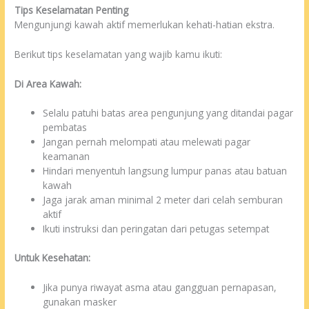
Tips Keselamatan Penting
Mengunjungi kawah aktif memerlukan kehati-hatian ekstra.
Berikut tips keselamatan yang wajib kamu ikuti:
Di Area Kawah:
Selalu patuhi batas area pengunjung yang ditandai pagar
pembatas
Jangan pernah melompati atau melewati pagar
keamanan
Hindari menyentuh langsung lumpur panas atau batuan
kawah
Jaga jarak aman minimal 2 meter dari celah semburan
aktif
Ikuti instruksi dan peringatan dari petugas setempat
Untuk Kesehatan:
Jika punya riwayat asma atau gangguan pernapasan,
gunakan masker