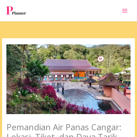
Skip
to
content
Pemandian Air Panas Cangar:
Lokasi, Tiket, dan Daya Tarik