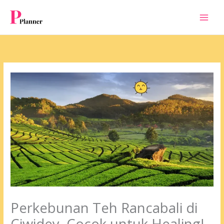
Skip
to
content
Perkebunan Teh Rancabali di
Ciwidey, Cocok untuk Healing!