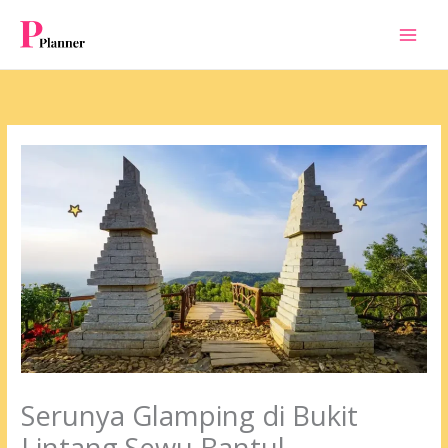
Skip
to
content
Serunya Glamping di Bukit
Lintang Sewu Bantul,