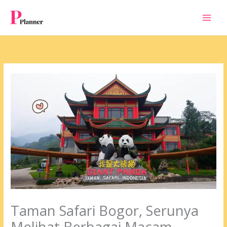
Skip
to
content
Taman Safari Bogor, Serunya
Melihat Berbagai Macam