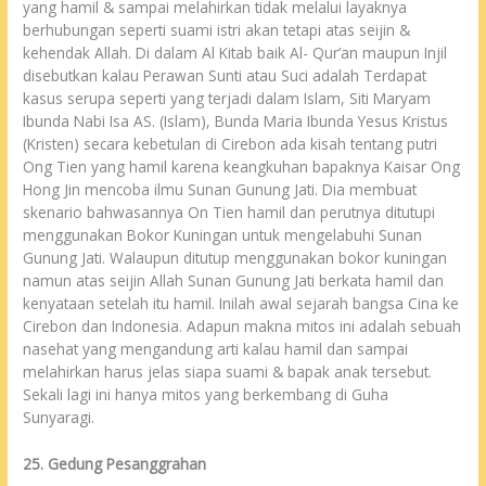
yang hamil & sampai melahirkan tidak melalui layaknya
berhubungan seperti suami istri akan tetapi atas seijin &
kehendak Allah. Di dalam Al Kitab baik Al- Qur’an maupun Injil
disebutkan kalau Perawan Sunti atau Suci adalah Terdapat
kasus serupa seperti yang terjadi dalam Islam, Siti Maryam
Ibunda Nabi Isa AS. (Islam), Bunda Maria Ibunda Yesus Kristus
(Kristen) secara kebetulan di Cirebon ada kisah tentang putri
Ong Tien yang hamil karena keangkuhan bapaknya Kaisar Ong
Hong Jin mencoba ilmu Sunan Gunung Jati. Dia membuat
skenario bahwasannya On Tien hamil dan perutnya ditutupi
menggunakan Bokor Kuningan untuk mengelabuhi Sunan
Gunung Jati. Walaupun ditutup menggunakan bokor kuningan
namun atas seijin Allah Sunan Gunung Jati berkata hamil dan
kenyataan setelah itu hamil. Inilah awal sejarah bangsa Cina ke
Cirebon dan Indonesia. Adapun makna mitos ini adalah sebuah
nasehat yang mengandung arti kalau hamil dan sampai
melahirkan harus jelas siapa suami & bapak anak tersebut.
Sekali lagi ini hanya mitos yang berkembang di Guha
Sunyaragi.
25. Gedung Pesanggrahan