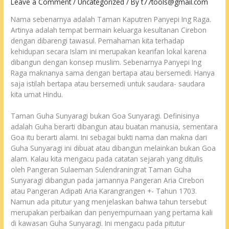
Leave a Comment
/
Uncategorized
/ By
t77tools@gmail.com
Nama sebenarnya adalah Taman Kaputren Panyepi Ing Raga.
Artinya adalah tempat bermain keluarga kesultanan Cirebon
dengan dibarengi tawasul. Pemahaman kita terhadap
kehidupan secara Islam ini merupakan kearifan lokal karena
dibangun dengan konsep muslim. Sebenarnya Panyepi Ing
Raga maknanya sama dengan bertapa atau bersemedi. Hanya
saja istilah bertapa atau bersemedi untuk saudara- saudara
kita umat Hindu.
Taman Guha Sunyaragi bukan Goa Sunyaragi. Definisinya
adalah Guha berarti dibangun atau buatan manusia, sementara
Goa itu berarti alami. Ini sebagai bukti nama dan makna dari
Guha Sunyaragi ini dibuat atau dibangun melainkan bukan Goa
alam. Kalau kita mengacu pada catatan sejarah yang ditulis
oleh Pangeran Sulaeman Sulendraningrat Taman Guha
Sunyaragi dibangun pada jamannya Pangeran Aria Cirebon
atau Pangeran Adipati Aria Karangrangen +- Tahun 1703.
Namun ada pitutur yang menjelaskan bahwa tahun tersebut
merupakan perbaikan dan penyempurnaan yang pertama kali
di kawasan Guha Sunyaragi. Ini mengacu pada pitutur