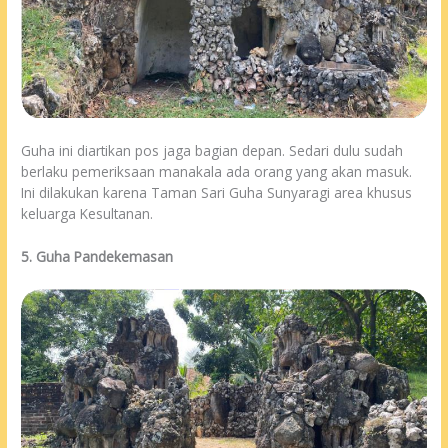
Guha ini diartikan pos jaga bagian depan. Sedari dulu sudah
berlaku pemeriksaan manakala ada orang yang akan masuk.
Ini dilakukan karena Taman Sari Guha Sunyaragi area khusus
keluarga Kesultanan.
5. Guha Pandekemasan