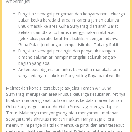
Amparan Jati?
Fungsi air sebagai pengaman dan kenyamanan keluarga
Sultan ketika berada di area ini karena jaman dulunya
untuk masuk ke area Guha Sunyaragi dari arah Barat
Selatan dan Utara itu harus menggunakan rakit atau
getek alias perahu kecil. Ini dibuktikan dengan adanya
Guha Pulau Jembangan tempat istirahat Tukang Rakit.
Fungsi air sebagai pendingin dan penyejuk ruangan
dimana saluran air hampir mengaliri seluruh bagian-
bagian yang ada.
Air tersebut digunakan untuk berwudhu manakala ada
yang sedang melakukan Panyepi Ing Raga batal wudhu.
Melihat dari kondisi tersebut jelas-jelas Taman Air Guha
Sunyaragi merupakan area khusus keluarga kesultanan. Artinya
tidak semua orang saat itu bisa masuk ke dalam area Taman
Guha Sunyaragi. Taman Air Guha Sunyaragi menghadap ke
Timur. Maknanya menyongsong atau menyambut matahari
sebagai tanda aktivitas mencari nafkah. Hanya saja di era
milenium ini pengelola tidak membuka pintu dari arah tersebut
melainkan dialihkan dari arah Barat & Selatan akibat padatnya