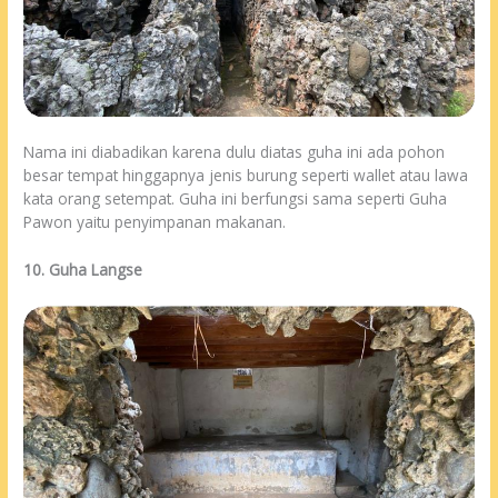
Nama ini diabadikan karena dulu diatas guha ini ada pohon
besar tempat hinggapnya jenis burung seperti wallet atau lawa
kata orang setempat. Guha ini berfungsi sama seperti Guha
Pawon yaitu penyimpanan makanan.
10. Guha Langse