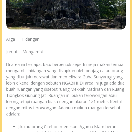
Arga : Hidangan
Jumut : Mengambil
Di area ini terdapat batu berbentuk seperti meja makan tempat
mengambil hidangan yang disiapkan oleh penjaga atau orang
yang ditunjuk merawat dan memelihara Guha Sunyaragi yang
lebih dikenal dengan sebutan NGABIHI. Di area ini juga ada dua
buah ruangan yang disebut ruang Mekkah Madinah dan Ruang
Tiongkok Gunung Jati. Ruangan ini bukan terowongan atau
lorong tetapi ruangan biasa dengan ukuran 1×1 meter. Kental
dengan mitos terowongan. Adapun makna ruangan tersebut
adalah:
Jikalau orang Cirebon menekuni Agama Islam berarti