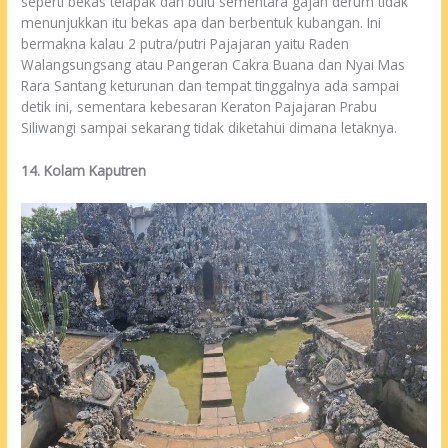
seperti bekas telapak dan bulu sementara gajah derum tidak
menunjukkan itu bekas apa dan berbentuk kubangan. Ini
bermakna kalau 2 putra/putri Pajajaran yaitu Raden
Walangsungsang atau Pangeran Cakra Buana dan Nyai Mas
Rara Santang keturunan dan tempat tinggalnya ada sampai
detik ini, sementara kebesaran Keraton Pajajaran Prabu
Siliwangi sampai sekarang tidak diketahui dimana letaknya.
14. Kolam Kaputren