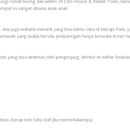
njungi rumah kucing dan kelinci. Di Cats House & Rabbit Town, ka
mpat ini sangat disukai anak-anak.
. Ada juga wahana menarik yang bisa kamu coba di Merapi Park, ya
pemanah yang duduk bersila. Jemparingan hanya tersedia di hari S
s yang bisa dinikmati oleh pengunjung. Berikut ini daftar fasilita
litas (harap beri tahu staf jika memerlukannya).