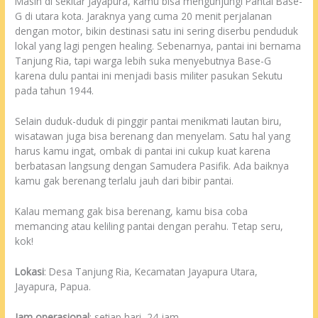
Masih di sekitar Jayapura, kamu bisa mengunjungi Pantai Base-
G di utara kota. Jaraknya yang cuma 20 menit perjalanan
dengan motor, bikin destinasi satu ini sering diserbu penduduk
lokal yang lagi pengen healing. Sebenarnya, pantai ini bernama
Tanjung Ria, tapi warga lebih suka menyebutnya Base-G
karena dulu pantai ini menjadi basis militer pasukan Sekutu
pada tahun 1944.
Selain duduk-duduk di pinggir pantai menikmati lautan biru,
wisatawan juga bisa berenang dan menyelam. Satu hal yang
harus kamu ingat, ombak di pantai ini cukup kuat karena
berbatasan langsung dengan Samudera Pasifik. Ada baiknya
kamu gak berenang terlalu jauh dari bibir pantai.
Kalau memang gak bisa berenang, kamu bisa coba
memancing atau keliling pantai dengan perahu. Tetap seru,
kok!
Lokasi
: Desa Tanjung Ria, Kecamatan Jayapura Utara,
Jayapura, Papua.
Jam operasional
: setiap hari, 24 jam.