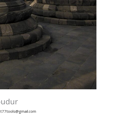
budur
y
t77tools@gmail.com