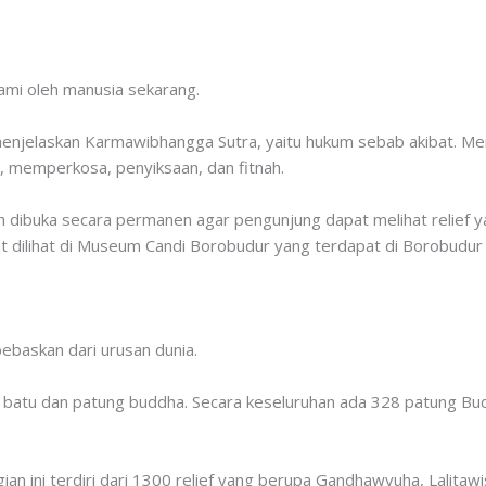
lami oleh manusia sekarang.
 menjelaskan Karmawibhangga Sutra, yaitu hukum sebab akibat. M
 memperkosa, penyiksaan, dan fitnah.
 dibuka secara permanen agar pengunjung dapat melihat relief y
pat dilihat di Museum Candi Borobudur yang terdapat di Borobudur 
bebaskan dari urusan dunia.
ief batu dan patung buddha. Secara keseluruhan ada 328 patung Bud
n ini terdiri dari 1300 relief yang berupa Gandhawyuha, Lalitawi