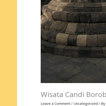
Wisata Candi Boro
Leave a Comment
/
Uncategorized
/ B