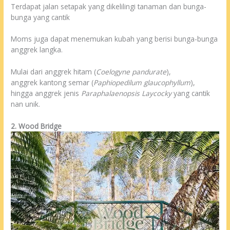
Terdapat jalan setapak yang dikelilingi tanaman dan bunga-
bunga yang cantik
Moms juga dapat menemukan kubah yang berisi bunga-bunga
anggrek langka.
Mulai dari anggrek hitam (
Coelogyne pandurate
),
anggrek kantong semar (
Paphiopedilum glaucophyllum
),
hingga anggrek jenis
Paraphalaenopsis Laycocky
yang cantik
nan unik.
2. Wood Bridge