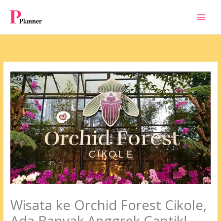
Skip
to
content
Wisata ke Orchid Forest Cikole,
Ada Banyak Anggrek Cantik!