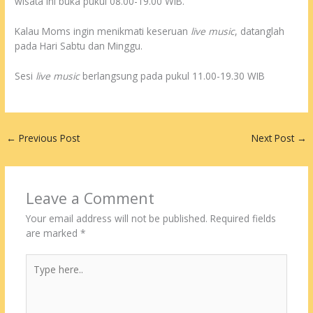
wisata ini buka pukul 08.00-19.00 WIB.
Kalau Moms ingin menikmati keseruan
live music
, datanglah
pada Hari Sabtu dan Minggu.
Sesi
live music
berlangsung pada pukul 11.00-19.30 WIB
←
Previous Post
Next Post
→
Leave a Comment
Your email address will not be published.
Required fields
are marked
*
Type
here..