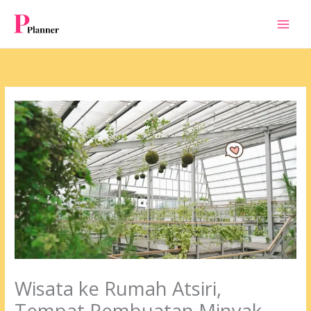
Skip
to
content
Wisata ke Rumah Atsiri,
Tempat Pembuatan Minyak