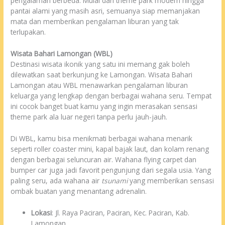
pengalaman berbeda. Mulai dari theme park modern hingga
pantai alami yang masih asri, semuanya siap memanjakan
mata dan memberikan pengalaman liburan yang tak
terlupakan.
Wisata Bahari Lamongan (WBL)
Destinasi wisata ikonik yang satu ini memang gak boleh
dilewatkan saat berkunjung ke Lamongan. Wisata Bahari
Lamongan atau WBL menawarkan pengalaman liburan
keluarga yang lengkap dengan berbagai wahana seru. Tempat
ini cocok banget buat kamu yang ingin merasakan sensasi
theme park ala luar negeri tanpa perlu jauh-jauh.
Di WBL, kamu bisa menikmati berbagai wahana menarik
seperti roller coaster mini, kapal bajak laut, dan kolam renang
dengan berbagai seluncuran air. Wahana flying carpet dan
bumper car juga jadi favorit pengunjung dari segala usia. Yang
paling seru, ada wahana air
tsunami
yang memberikan sensasi
ombak buatan yang menantang adrenalin.
Lokasi
: Jl. Raya Paciran, Paciran, Kec. Paciran, Kab.
Lamongan