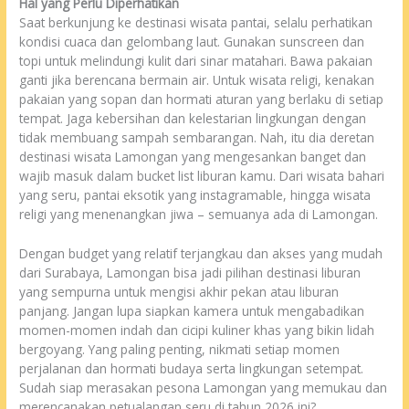
Hal yang Perlu Diperhatikan
Saat berkunjung ke destinasi wisata pantai, selalu perhatikan
kondisi cuaca dan gelombang laut. Gunakan sunscreen dan
topi untuk melindungi kulit dari sinar matahari. Bawa pakaian
ganti jika berencana bermain air. Untuk wisata religi, kenakan
pakaian yang sopan dan hormati aturan yang berlaku di setiap
tempat. Jaga kebersihan dan kelestarian lingkungan dengan
tidak membuang sampah sembarangan. Nah, itu dia deretan
destinasi wisata Lamongan yang mengesankan banget dan
wajib masuk dalam bucket list liburan kamu. Dari wisata bahari
yang seru, pantai eksotik yang instagramable, hingga wisata
religi yang menenangkan jiwa – semuanya ada di Lamongan.
Dengan budget yang relatif terjangkau dan akses yang mudah
dari Surabaya, Lamongan bisa jadi pilihan destinasi liburan
yang sempurna untuk mengisi akhir pekan atau liburan
panjang. Jangan lupa siapkan kamera untuk mengabadikan
momen-momen indah dan cicipi kuliner khas yang bikin lidah
bergoyang. Yang paling penting, nikmati setiap momen
perjalanan dan hormati budaya serta lingkungan setempat.
Sudah siap merasakan pesona Lamongan yang memukau dan
merencanakan petualangan seru di tahun 2026 ini?