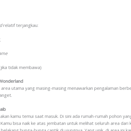
d
relatif terjangkau:
g
ame
 (jika tidak membawa)
 Wonderland
t area utama yang masing-masing menawarkan pengalaman berbed
anget.
aib
 akan kamu temui saat masuk. Di sini ada rumah-rumah pohon ya
amu bisa naik ke atas jembatan untuk melihat seluruh area dari k
belakang bunga-bunga cantik di ujungnya. Yang unik, di area ini 