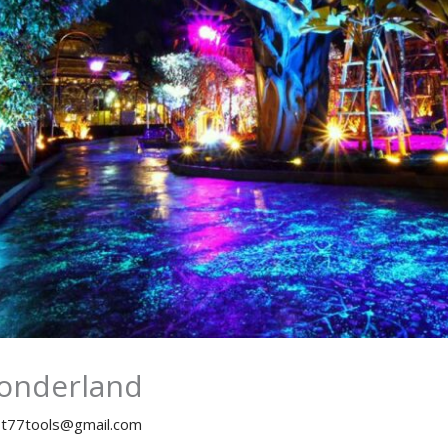
onderland
y
t77tools@gmail.com