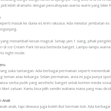
a jadi lebih dramatis dengan pencahayaan warna-warni yang bikin f
a
seperti masuk ke dunia es krim raksasa. Ada miniatur jembatan es 
engunjung.
n yang menambah kesan magical. Setiap jam 1 siang, pihak pengelo
ari di Ice Cream Park terasa berbeda banget. Lampu-lampu warna
to night mode.
eru
 yang suka tantangan. Ada berbagai permainan seperti menembak 
 teman atau keluarga. Selain permainan, area ini juga punya spot
nsa serba putih yang aesthetic banget untuk konten media sosial
tiket satuan. Kamu bisa pilih sendiri wahana mana yang mau dico
n Anak
k anak-anak, tapi dewasa juga boleh ikut bermain kok. Ada berbaga