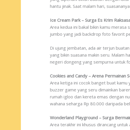
hantu jinak. Saat malam hari, suasanany
Ice Cream Park – Surga Es Krim Raksas
Area kedua ini bakal bikin kamu merasa 
jumbo yang jadi backdrop foto favorit p
Di ujung jembatan, ada air terjun buata
yang bikin suasana makin seru. Malam h
negeri dongeng yang sempurna untuk fo
Cookies and Candy – Arena Permainan S
Area ketiga ini cocok banget buat kamu
buzzer game yang seru dimainkan bareng
rumah igloo dan kereta emas dengan nua
wahana seharga Rp 80.000 daripada beli 
Wonderland Playground – Surga Bermai
Area terakhir ini khusus dirancang untu