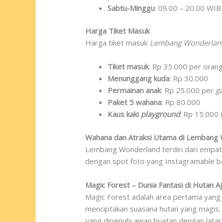
Sabtu-Minggu
: 09.00 – 20.00 WIB
Harga Tiket Masuk
Harga tiket masuk
Lembang Wonderlan
Tiket masuk
: Rp 35.000 per oran
Menunggang kuda
: Rp 30.000
Permainan anak
: Rp 25.000 per
g
Paket 5 wahana
: Rp 80.000
Kaus kaki
playground
: Rp 15.000
Wahana dan Atraksi Utama di Lembang
Lembang Wonderland terdiri dari empa
dengan spot foto yang Instagramable b
Magic Forest – Dunia Fantasi di Hutan Aj
Magic Forest adalah area pertama yang
menciptakan suasana hutan yang magis. K
yang dipenuhi awan buatan dengan latar 