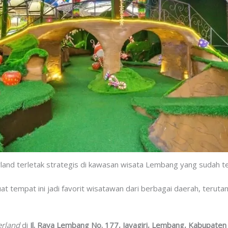
nd terletak strategis di kawasan wisata Lembang yang sudah ter
tempat ini jadi favorit wisatawan dari berbagai daerah, terutam
rland
di
Jl. Raya Lembang No. 177, Jayagiri, Lembang, Kabupate