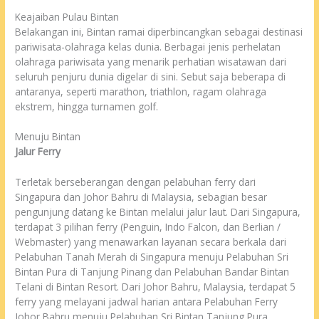
Keajaiban Pulau Bintan
Belakangan ini, Bintan ramai diperbincangkan sebagai destinasi
pariwisata-olahraga kelas dunia. Berbagai jenis perhelatan
olahraga pariwisata yang menarik perhatian wisatawan dari
seluruh penjuru dunia digelar di sini. Sebut saja beberapa di
antaranya, seperti marathon, triathlon, ragam olahraga
ekstrem, hingga turnamen golf.
Menuju Bintan
Jalur Ferry
Terletak berseberangan dengan pelabuhan ferry dari
Singapura dan Johor Bahru di Malaysia, sebagian besar
pengunjung datang ke Bintan melalui jalur laut. Dari Singapura,
terdapat 3 pilihan ferry (Penguin, Indo Falcon, dan Berlian /
Webmaster) yang menawarkan layanan secara berkala dari
Pelabuhan Tanah Merah di Singapura menuju Pelabuhan Sri
Bintan Pura di Tanjung Pinang dan Pelabuhan Bandar Bintan
Telani di Bintan Resort. Dari Johor Bahru, Malaysia, terdapat 5
ferry yang melayani jadwal harian antara Pelabuhan Ferry
Johor Bahru menuju Pelabuhan Sri Bintan Tanjung Pura,