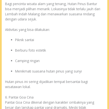
Bagi pencinta wisata alam yang tenang, Hutan Pinus Bantur
bisa menjadi pilihan menarik. Lokasinya tidak terlalu jauh dari
Lembah Indah Malang dan menawarkan suasana rindang
dengan udara sejuk.
Aktivitas yang bisa dilakukan:
Piknik santai
Berburu foto estetik
Camping ringan
Menikmati suasana hutan pinus yang sunyi
Hutan pinus ini sering dijadikan tempat bersantai bagi
wisatawan lokal.
6. Pantai Goa Cina
Pantai Goa Cina dikenal dengan karakter ombaknya yang
besar dan lanskap pantai yang dramatis. Meski tidak