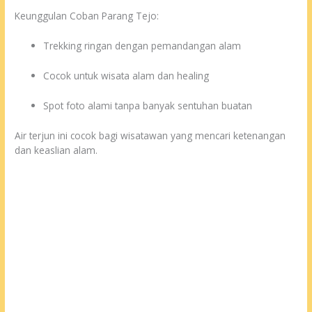
Keunggulan Coban Parang Tejo:
Trekking ringan dengan pemandangan alam
Cocok untuk wisata alam dan healing
Spot foto alami tanpa banyak sentuhan buatan
Air terjun ini cocok bagi wisatawan yang mencari ketenangan
dan keaslian alam.