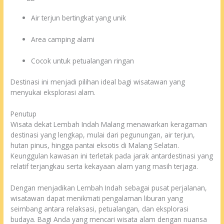
Air terjun bertingkat yang unik
Area camping alami
Cocok untuk petualangan ringan
Destinasi ini menjadi pilihan ideal bagi wisatawan yang
menyukai eksplorasi alam.
Penutup
Wisata dekat Lembah Indah Malang menawarkan keragaman
destinasi yang lengkap, mulai dari pegunungan, air terjun,
hutan pinus, hingga pantai eksotis di Malang Selatan.
Keunggulan kawasan ini terletak pada jarak antardestinasi yang
relatif terjangkau serta kekayaan alam yang masih terjaga.
Dengan menjadikan Lembah Indah sebagai pusat perjalanan,
wisatawan dapat menikmati pengalaman liburan yang
seimbang antara relaksasi, petualangan, dan eksplorasi
budaya. Bagi Anda yang mencari wisata alam dengan nuansa