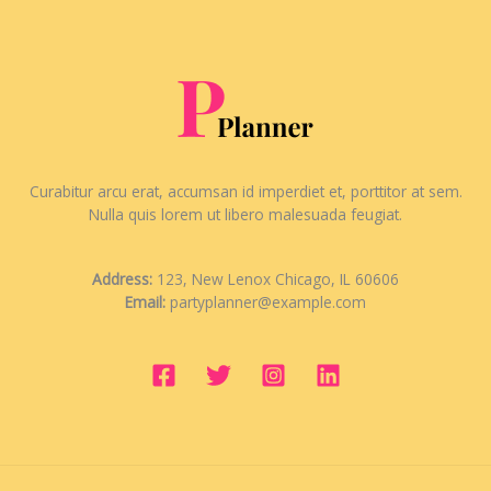
Curabitur arcu erat, accumsan id imperdiet et, porttitor at sem.
Nulla quis lorem ut libero malesuada feugiat.
Address:
123, New Lenox Chicago, IL 60606
Email:
partyplanner@example.com