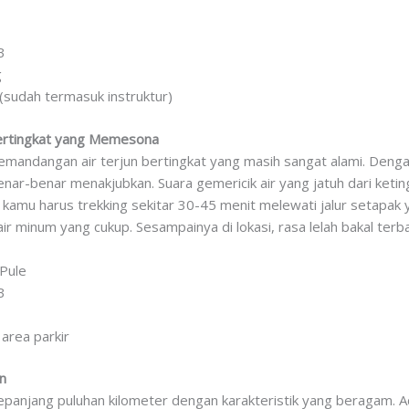
B
g
(sudah termasuk instruktur)
Bertingkat yang Memesona
mandangan air terjun bertingkat yang masih sangat alami. Denga
nar-benar menakjubkan. Suara gemericik air yang jatuh dari keting
, kamu harus trekking sekitar 30-45 menit melewati jalur setapa
 air minum yang cukup. Sesampainya di lokasi, rasa lelah bakal te
Pule
B
 area parkir
n
panjang puluhan kilometer dengan karakteristik yang beragam. A