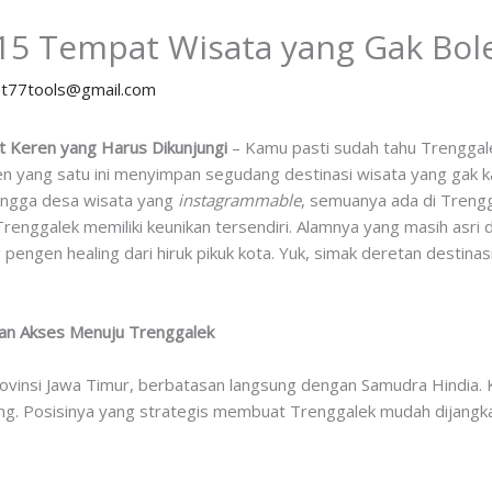
15 Tempat Wisata yang Gak Bol
y
t77tools@gmail.com
t Keren yang Harus Dikunjungi
– Kamu pasti sudah tahu Trenggale
n yang satu ini menyimpan segudang destinasi wisata yang gak ka
 hingga desa wisata yang
instagrammable
, semuanya ada di Treng
renggalek memiliki keunikan tersendiri. Alamnya yang masih asri d
pengen healing dari hiruk pikuk kota. Yuk, simak deretan destina
dan Akses Menuju Trenggalek
rovinsi Jawa Timur, berbatasan langsung dengan Samudra Hindia. 
ng. Posisinya yang strategis membuat Trenggalek mudah dijangka