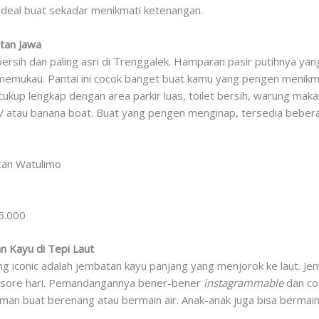
 ideal buat sekadar menikmati ketenangan.
atan Jawa
rbersih dan paling asri di Trenggalek. Hamparan pasir putihnya ya
emukau. Pantai ini cocok banget buat kamu yang pengen menikm
ah cukup lengkap dengan area parkir luas, toilet bersih, warung m
V atau banana boat. Buat yang pengen menginap, tersedia beber
tan Watulimo
 5.000
 Kayu di Tepi Laut
g iconic adalah jembatan kayu panjang yang menjorok ke laut. Jemb
di sore hari. Pemandangannya bener-bener
instagrammable
dan co
an aman buat berenang atau bermain air. Anak-anak juga bisa berma