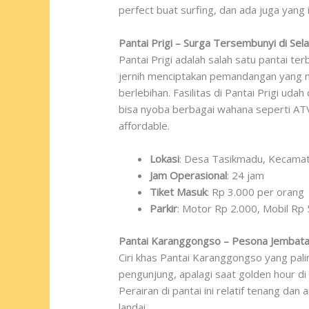
perfect buat surfing, dan ada juga yang
Pantai Prigi – Surga Tersembunyi di Sel
Pantai Prigi adalah salah satu pantai te
jernih menciptakan pemandangan yang m
berlebihan. Fasilitas di Pantai Prigi ud
bisa nyoba berbagai wahana seperti AT
affordable.
Lokasi
: Desa Tasikmadu, Kecama
Jam Operasional
: 24 jam
Tiket Masuk
: Rp 3.000 per orang
Parkir
: Motor Rp 2.000, Mobil Rp
Pantai Karanggongso – Pesona Jembatan
Ciri khas Pantai Karanggongso yang palin
pengunjung, apalagi saat golden hour 
Perairan di pantai ini relatif tenang d
landai.