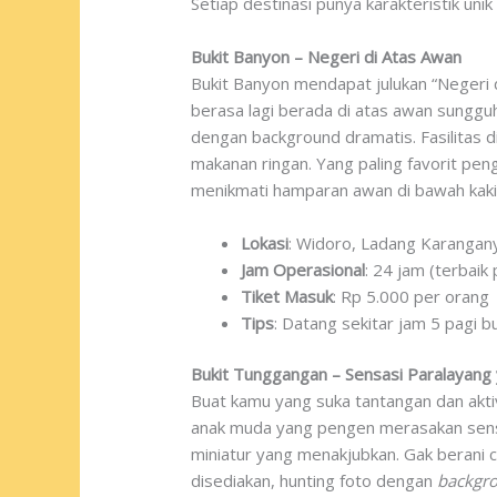
Setiap destinasi punya karakteristik uni
Bukit Banyon – Negeri di Atas Awan
Bukit Banyon mendapat julukan “Negeri d
berasa lagi berada di atas awan sungg
dengan background dramatis. Fasilitas d
makanan ringan. Yang paling favorit pe
menikmati hamparan awan di bawah kaki
Lokasi
: Widoro, Ladang Karangan
Jam Operasional
: 24 jam (terbaik 
Tiket Masuk
: Rp 5.000 per orang
Tips
: Datang sekitar jam 5 pagi 
Bukit Tunggangan – Sensasi Paralayan
Buat kamu yang suka tantangan dan aktiv
anak muda yang pengen merasakan sensa
miniatur yang menakjubkan. Gak berani c
disediakan, hunting foto dengan
backgr