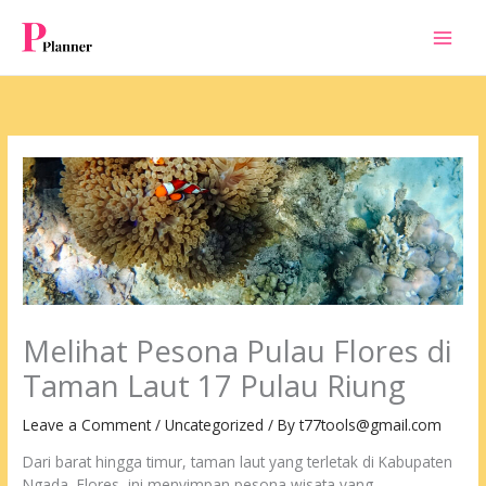
Skip
to
content
Melihat Pesona Pulau Flores di
Taman Laut 17 Pulau Riung
Leave a Comment
/
Uncategorized
/ By
t77tools@gmail.com
Dari barat hingga timur, taman laut yang terletak di Kabupaten
Ngada, Flores, ini menyimpan pesona wisata yang